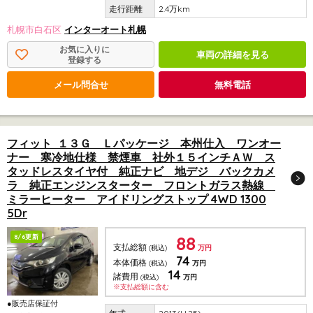
2.4万km
札幌市白石区
インターオート札幌
お気に入りに
車両の詳細を見る
登録する
メール問合せ
無料電話
フィット １３Ｇ Ｌパッケージ 本州仕入 ワンオー
ナー 寒冷地仕様 禁煙車 社外１５インチＡＷ ス
タッドレスタイヤ付 純正ナビ 地デジ バックカメ
ラ 純正エンジンスターター フロントガラス熱線
ミラーヒーター アイドリングストップ 4WD 1300
5Dr
88
8/6更新
支払総額
(税込)
万円
74
本体価格
(税込)
万円
14
諸費用
(税込)
万円
※支払総額に含む
●販売店保証付