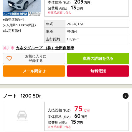
209
本体価格
(税込)
万円
13
諸費用
(税込)
万円
※支払総額に含む
●販売店保証付
2024(R.6)
(6ヵ月間5000km保証)
●法定整備付
整備付
1.8万km
旭川市
カネタグループ （株）金田自動車
お気に入りに
車両の詳細を見る
登録する
メール問合せ
無料電話
ノート 1200 5Dr
75
支払総額
(税込)
万円
60
本体価格
(税込)
万円
15
諸費用
(税込)
万円
※支払総額に含む