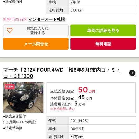
●法定整備付
2年付
3.1万km
札幌市白石区
インターオート札幌
お気に入りに
車両の詳細を見る
登録する
メール問合せ
無料電話
マーチ 1.2 12X FOUR 4WD 検8年9月!市内コ・ミ・
コ・ミ!! 1200
50
NEW
支払総額
(税込)
万円
45
本体価格
(税込)
万円
5
諸費用
(税込)
万円
※支払総額に含む
●販売店保証付
2011(H.23)
(1ヵ月間1000km保証)
●法定整備無
R8年9月
3.1万km