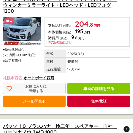
ウィンカーミラーライト・LEDヘッド・LEDフォグ
1200
204
NEW
.8
支払総額
(税込)
万円
195
本体価格
(税込)
万円
9
.8
諸費用
(税込)
万円
※支払総額に含む
●販売店保証付
2023(R.5)
(3ヵ月間3000km保証)
●法定整備付
整備付
1.6万km
札幌市西区
オートボーイ西店
お気に入りに
車両の詳細を見る
登録する
メール問合せ
無料電話
パッソ 1.0 プラスハナ 検二年 スペアキー 自社
ローンカノウ 2WD 1000