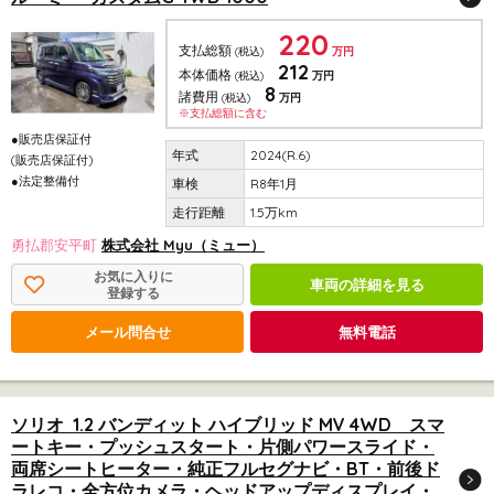
220
支払総額
(税込)
万円
212
本体価格
(税込)
万円
8
諸費用
(税込)
万円
※支払総額に含む
●販売店保証付
2024(R.6)
(販売店保証付)
●法定整備付
R8年1月
1.5万km
勇払郡安平町
株式会社 Myu（ミュー）
お気に入りに
車両の詳細を見る
登録する
メール問合せ
無料電話
ソリオ 1.2 バンディット ハイブリッド MV 4WD スマ
ートキー・プッシュスタート・片側パワースライド・
両席シートヒーター・純正フルセグナビ・BT・前後ド
ラレコ・全方位カメラ・ヘッドアップディスプレイ・