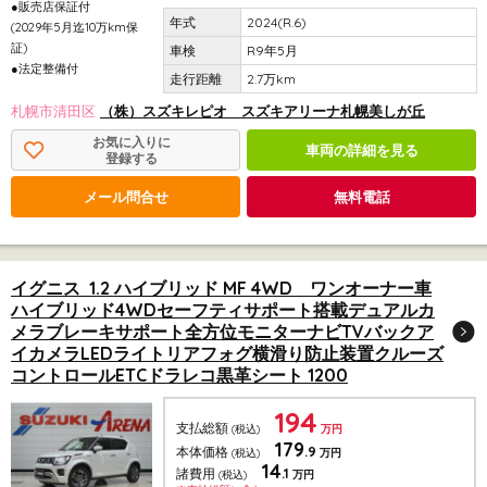
●販売店保証付
2024(R.6)
(2029年5月迄10万km保
証)
R9年5月
●法定整備付
2.7万km
札幌市清田区
（株）スズキレピオ スズキアリーナ札幌美しが丘
お気に入りに
車両の詳細を見る
登録する
メール問合せ
無料電話
イグニス 1.2 ハイブリッド MF 4WD ワンオーナー車
ハイブリッド4WDセーフティサポート搭載デュアルカ
メラブレーキサポート全方位モニターナビTVバックア
イカメラLEDライトリアフォグ横滑り防止装置クルーズ
コントロールETCドラレコ黒革シート 1200
194
支払総額
(税込)
万円
179
.9
本体価格
(税込)
万円
14
.1
諸費用
(税込)
万円