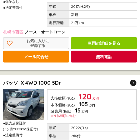
●保証なし
2017(H.29)
●法定整備付
新規
2.1万km
札幌市西区
ノース・オートローン
お気に入りに
車両の詳細を見る
登録する
メール問合せ
無料電話
パッソ X 4WD 1000 5Dr
120
支払総額
(税込)
万円
105
本体価格
(税込)
万円
15
諸費用
(税込)
万円
※支払総額に含む
●販売店保証付
2022(R.4)
(6ヶ月5000km保証付)
●法定整備付
2年付