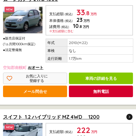
33
NEW
.8
支払総額
(税込)
万円
23
本体価格
(税込)
万円
10
.8
諸費用
(税込)
万円
※支払総額に含む
●販売店保証付
2010(H.22)
(1ヵ月間1000km保証)
●法定整備無
なし
1.7万km
空知郡南幌町
AIオート
お気に入りに
車両の詳細を見る
登録する
メール問合せ
無料電話
スイフト 1.2 ハイブリッド MZ 4WD 1200
222
NEW
支払総額
(税込)
万円