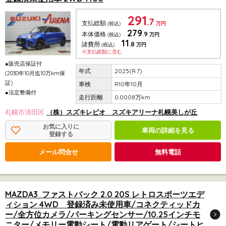
291
.7
支払総額
(税込)
万円
279
.9
本体価格
(税込)
万円
11
.8
諸費用
(税込)
万円
※支払総額に含む
●販売店保証付
2025(R.7)
(2030年10月迄10万km保
証)
R10年10月
●法定整備付
0.0008万km
札幌市清田区
（株）スズキレピオ スズキアリーナ札幌美しが丘
お気に入りに
車両の詳細を見る
登録する
メール問合せ
無料電話
MAZDA3 ファストバック 2.0 20S レトロスポーツエデ
ィション 4WD 登録済み未使用車/コネクティッドカ
ー/全方位カメラ/パーキングセンサー/10.25インチモ
ニター/メモリー電動シート/電動リアゲート/シートヒ