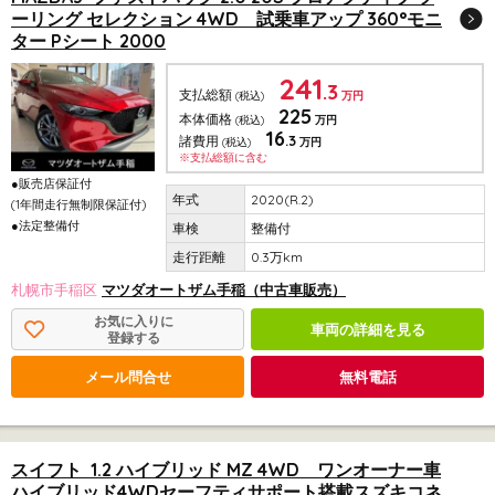
ーリング セレクション 4WD 試乗車アップ 360°モニ
ター Pシート 2000
241
.3
支払総額
(税込)
万円
225
本体価格
(税込)
万円
16
.3
諸費用
(税込)
万円
※支払総額に含む
●販売店保証付
2020(R.2)
(1年間走行無制限保証付)
●法定整備付
整備付
0.3万km
札幌市手稲区
マツダオートザム手稲（中古車販売）
お気に入りに
車両の詳細を見る
登録する
メール問合せ
無料電話
スイフト 1.2 ハイブリッド MZ 4WD ワンオーナー車
ハイブリッド4WDセーフティサポート搭載スズキコネ