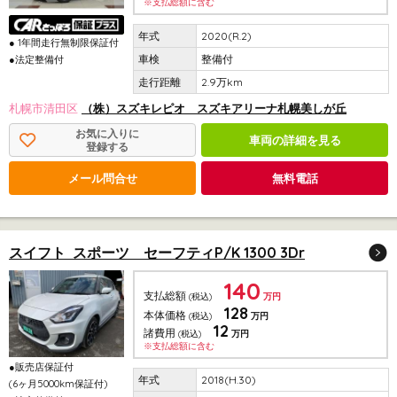
※支払総額に含む
2020(R.2)
● 1年間走行無制限保証付
整備付
●法定整備付
2.9万km
札幌市清田区
（株）スズキレピオ スズキアリーナ札幌美しが丘
お気に入りに
車両の詳細を見る
登録する
メール問合せ
無料電話
スイフト スポーツ セーフティP/K 1300 3Dr
140
支払総額
(税込)
万円
128
本体価格
(税込)
万円
12
諸費用
(税込)
万円
※支払総額に含む
●販売店保証付
2018(H.30)
(6ヶ月5000km保証付)