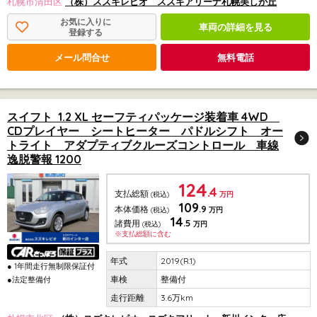
札幌市清田区
（株）スズキレピオ スズキアリーナ札幌美しが丘
お気に入りに
車両の詳細を見る
登録する
メール問合せ
無料電話
スイフト 1.2 XL セーフティパッケージ装着車 4WD
CDプレイヤー シートヒーター パドルシフト オー
トライト アダプティブクルーズコントロール 車線
逸脱警報 1200
124
.4
支払総額
(税込)
万円
109
.9
本体価格
(税込)
万円
14
.5
諸費用
(税込)
万円
※支払総額に含む
2019(R.1)
● 1年間走行無制限保証付
整備付
●法定整備付
3.6万km