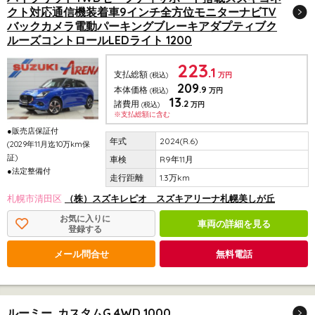
クト対応通信機装着車9インチ全方位モニターナビTV
バックカメラ電動パーキングブレーキアダプティブク
ルーズコントロールLEDライト 1200
223
.1
支払総額
(税込)
万円
209
.9
本体価格
(税込)
万円
13
.2
諸費用
(税込)
万円
※支払総額に含む
●販売店保証付
2024(R.6)
(2029年11月迄10万km保
証)
R9年11月
●法定整備付
1.3万km
札幌市清田区
（株）スズキレピオ スズキアリーナ札幌美しが丘
お気に入りに
車両の詳細を見る
登録する
メール問合せ
無料電話
ルーミー カスタムG 4WD 1000