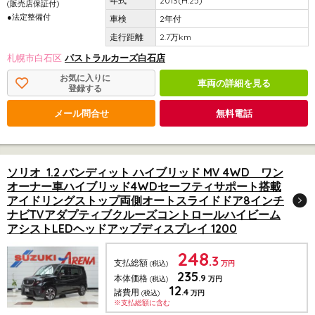
2013(H.25)
(販売店保証付)
●法定整備付
2年付
2.7万km
札幌市白石区
パストラルカーズ白石店
お気に入りに
車両の詳細を見る
登録する
メール問合せ
無料電話
ソリオ 1.2 バンディット ハイブリッド MV 4WD ワン
オーナー車ハイブリッド4WDセーフティサポート搭載
アイドリングストップ両側オートスライドドア8インチ
ナビTVアダプティブクルーズコントロールハイビーム
アシストLEDヘッドアップディスプレイ 1200
248
.3
支払総額
(税込)
万円
235
.9
本体価格
(税込)
万円
12
.4
諸費用
(税込)
万円
※支払総額に含む