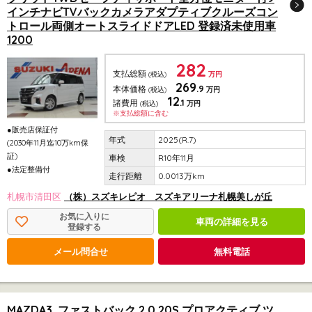
インチナビTVバックカメラアダプティブクルーズコン
トロール両側オートスライドドアLED 登録済未使用車
1200
282
支払総額
(税込)
万円
269
.9
本体価格
(税込)
万円
12
.1
諸費用
(税込)
万円
※支払総額に含む
●販売店保証付
2025(R.7)
(2030年11月迄10万km保
証)
R10年11月
●法定整備付
0.0013万km
札幌市清田区
（株）スズキレピオ スズキアリーナ札幌美しが丘
お気に入りに
車両の詳細を見る
登録する
メール問合せ
無料電話
MAZDA3 ファストバック 2.0 20S プロアクティブ ツ