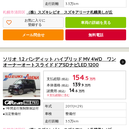
3.3万km
札幌市清田区
（株）スズキレピオ スズキアリーナ札幌美しが丘
お気に入りに
車両の詳細を見る
登録する
メール問合せ
無料電話
ソリオ 1.2 バンディット ハイブリッド MV 4WD ワン
オーナーオートスライドドアSDナビLED 1200
154
.5
支払総額
(税込)
万円
139
.9
本体価格
(税込)
万円
14
.6
諸費用
(税込)
万円
※支払総額に含む
2017(H.29)
● 1年間走行無制限保証付
整備付
●法定整備付
3.5万km