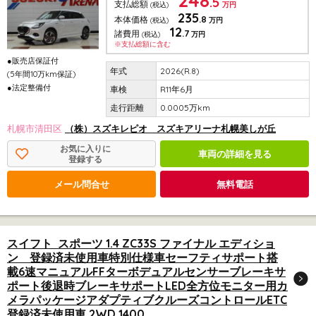
248
.5
支払総額
(税込)
万円
235
.8
本体価格
(税込)
万円
12
.7
諸費用
(税込)
万円
※支払総額に含む
●販売店保証付
2026(R.8)
(5年間10万km保証)
●法定整備付
R11年6月
0.0005万km
札幌市清田区
（株）スズキレピオ スズキアリーナ札幌美しが丘
お気に入りに
車両の詳細を見る
登録する
メール問合せ
無料電話
スイフト スポーツ 1.4 ZC33S ファイナル エディショ
ン 登録済未使用車特別仕様車セーフティサポート搭
載6速マニュアルFFターボデュアルセンサーブレーキサ
ポート後退時ブレーキサポートLED全方位モニター用カ
メラパッケージアダプティブクルーズコントロールETC
登録済未使用車 2WD 1400