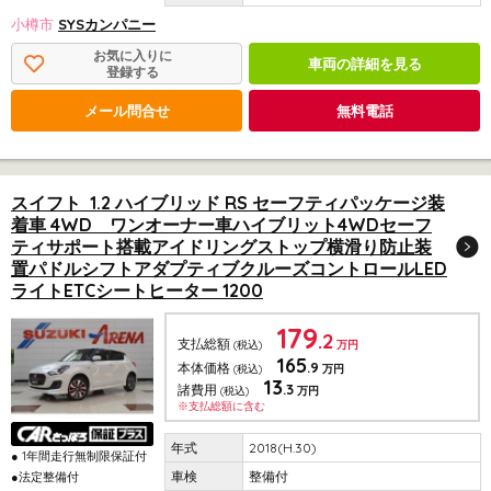
小樽市
SYSカンパニー
お気に入りに
車両の詳細を見る
登録する
メール問合せ
無料電話
スイフト 1.2 ハイブリッド RS セーフティパッケージ装
着車 4WD ワンオーナー車ハイブリット4WDセーフ
ティサポート搭載アイドリングストップ横滑り防止装
置パドルシフトアダプティブクルーズコントロールLED
ライトETCシートヒーター 1200
179
.2
支払総額
(税込)
万円
165
.9
本体価格
(税込)
万円
13
.3
諸費用
(税込)
万円
※支払総額に含む
2018(H.30)
● 1年間走行無制限保証付
整備付
●法定整備付