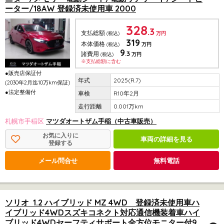
ーター/18AW 登録済未使用車 2000
328
.3
支払総額
(税込)
万円
319
本体価格
(税込)
万円
9
.3
諸費用
(税込)
万円
※支払総額に含む
●販売店保証付
2025(R.7)
(2030年2月迄10万km保証)
●法定整備付
R10年2月
0.001万km
札幌市手稲区
マツダオートザム手稲（中古車販売）
お気に入りに
車両の詳細を見る
登録する
メール問合せ
無料電話
ソリオ 1.2 ハイブリッド MZ 4WD 登録済未使用車ハ
イブリッド4WDスズキコネクト対応通信機装着車ハイ
ブリッド4WDセーフティサポート全方位モニター付9