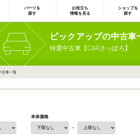
パーツを
お役立ち
ショップを
探す
情報を見る
探す
ピックアップの中古車
特選中古車【CARさっぽろ】
中古車一覧
本体価格
～