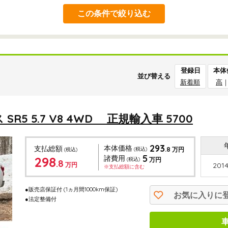
この条件で絞り込む
登録日
本体
並び替える
新着順
高
5 5.7 V8 4WD 正規輸入車 5700
293
本体価格
支払総額
.8
(税込)
万円
(税込)
5
298
諸費用
(税込)
万円
.8
万円
2014
※支払総額に含む
●販売店保証付
(1ヵ月間1000km保証)
お気に入りに
●法定整備付