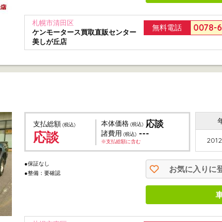
札幌市清田区
0078-
無料電話
ケンモータース買取直販センター
美しが丘店
応談
本体価格
支払総額
(税込)
(税込)
---
応談
諸費用
(税込)
2012
※支払総額に含む
●保証なし
お気に入りに
●整備：要確認