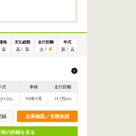
価格
支払総額
走行距離
年式
｜
安
高
｜
安
少
｜
多
新
｜
古
年式
車検
走行距離
(H.26)
R9年3月
14.1万km
登録
在庫確認／見積依頼
車両の詳細を見る