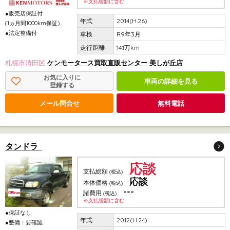
※支払総額に含む
●販売店保証付
2014(H.26)
(1ヵ月間1000km保証)
●法定整備付
R9年3月
14.1万km
札幌市清田区
ケンモータース買取直販センター 美しが丘店
お気に入りに
車両の詳細を見る
登録する
メール問合せ
無料電話
タンドラ
応談
支払総額
(税込)
応談
本体価格
(税込)
---
諸費用
(税込)
※支払総額に含む
●保証なし
2012(H.24)
●整備：要確認