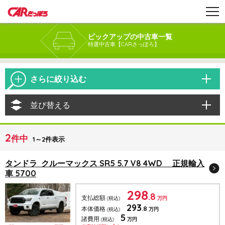
ピックアップの中古車一覧
特選中古車【CARさっぽろ】
さらに絞り込む
並び替える
2
件中
1～2件表示
タンドラ クルーマックス SR5 5.7 V8 4WD 正規輸入
車 5700
298
.8
支払総額
(税込)
万円
293
.8
本体価格
(税込)
万円
5
諸費用
(税込)
万円