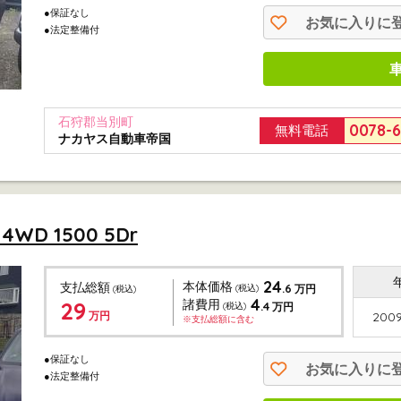
●保証なし
お気に入りに
●法定整備付
石狩郡当別町
0078-
無料電話
ナカヤス自動車帝国
D 1500 5Dr
24
本体価格
支払総額
.6
(税込)
万円
(税込)
4
29
諸費用
.4
(税込)
万円
万円
2009
※支払総額に含む
●保証なし
お気に入りに
●法定整備付