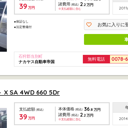
2
39
諸費用
.2
(税込)
万円
万円
2011
※支払総額に含む
●保証なし
お気に入りに
●法定整備付
石狩郡当別町
0078-
無料電話
ナカヤス自動車帝国
SA 4WD 660 5Dr
36
本体価格
支払総額
.8
(税込)
万円
(税込)
2
39
諸費用
.2
(税込)
万円
万円
2014
※支払総額に含む