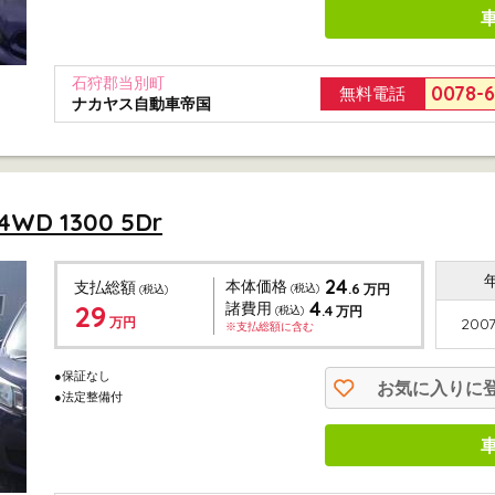
石狩郡当別町
0078-
無料電話
ナカヤス自動車帝国
D 1300 5Dr
24
本体価格
支払総額
.6
(税込)
万円
(税込)
4
29
諸費用
.4
(税込)
万円
万円
2007
※支払総額に含む
●保証なし
お気に入りに
●法定整備付