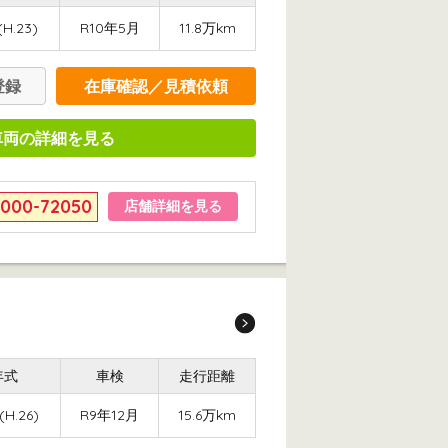
(H.23)
R10年5月
11.8万km
登録
在庫確認／見積依頼
車両の詳細を見る
6000-72050
店舗詳細を見る
年式
車検
走行距離
(H.26)
R9年12月
15.6万km