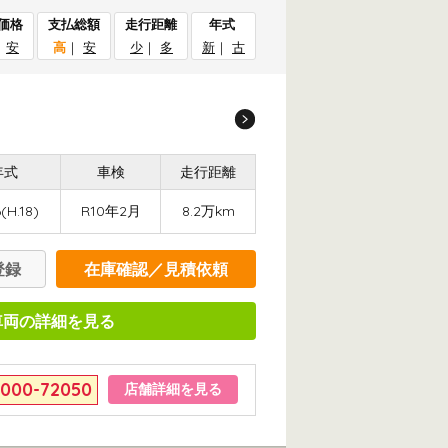
価格
支払総額
走行距離
年式
｜
安
高
｜
安
少
｜
多
新
｜
古
年式
車検
走行距離
(H.18)
R10年2月
8.2万km
登録
在庫確認／見積依頼
車両の詳細を見る
6000-72050
店舗詳細を見る