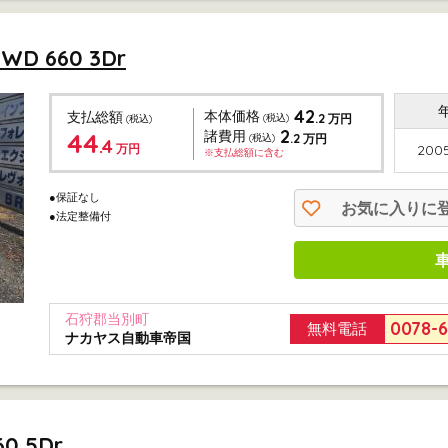
D 660 3Dr
42
本体価格
支払総額
.2
(税込)
万円
(税込)
2
44
諸費用
.2
(税込)
万円
.4
万円
2005
※支払総額に含む
●保証なし
お気に入りに
●法定整備付
石狩郡当別町
0078-
無料電話
ナカヤス自動車帝国
 5Dr