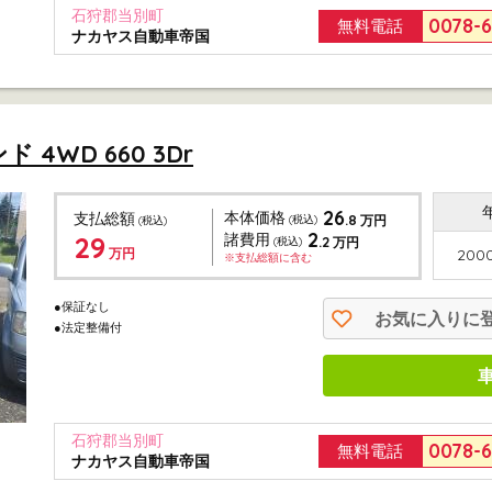
石狩郡当別町
0078-
無料電話
ナカヤス自動車帝国
4WD 660 3Dr
26
本体価格
支払総額
.8
(税込)
万円
(税込)
2
29
諸費用
.2
(税込)
万円
万円
2000
※支払総額に含む
●保証なし
お気に入りに
●法定整備付
石狩郡当別町
0078-
無料電話
ナカヤス自動車帝国