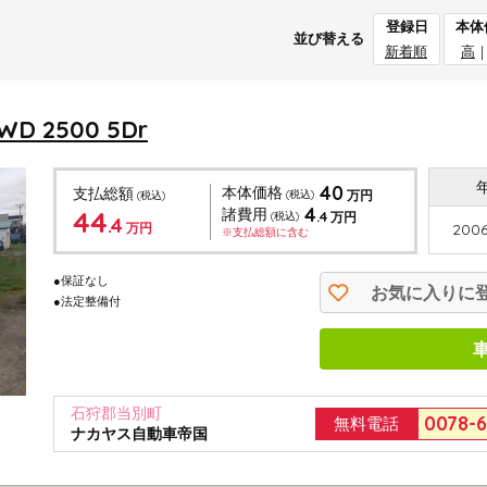
登録日
本体
並び替える
新着順
高
 2500 5Dr
40
本体価格
支払総額
(税込)
万円
(税込)
4
44
諸費用
.4
(税込)
万円
.4
万円
2006
※支払総額に含む
●保証なし
お気に入りに
●法定整備付
石狩郡当別町
0078-
無料電話
ナカヤス自動車帝国