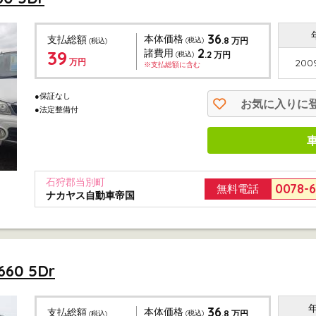
36
本体価格
支払総額
.8
(税込)
万円
(税込)
2
39
諸費用
.2
(税込)
万円
万円
2009
※支払総額に含む
●保証なし
お気に入りに
●法定整備付
石狩郡当別町
0078-
無料電話
ナカヤス自動車帝国
0 5Dr
36
本体価格
支払総額
.8
(税込)
万円
(税込)