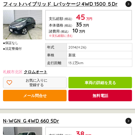
フィットハイブリッド Lパッケージ 4WD 1500 ５Dr
45
支払総額
(税込)
万円
35
本体価格
(税込)
万円
10
諸費用
(税込)
万円
※支払総額に含む
●保証なし
2014(H.26)
●法定整備付
新規
13.2万km
札幌市北区
クロムオート
お気に入りに
車両の詳細を見る
登録する
メール問合せ
無料電話
N-WGN G 4WD 660 5Dr
38