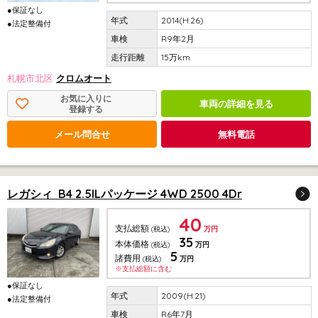
●保証なし
2014(H.26)
●法定整備付
R9年2月
15万km
札幌市北区
クロムオート
お気に入りに
車両の詳細を見る
登録する
メール問合せ
無料電話
レガシィ B4 2.5ILパッケージ 4WD 2500 4Dr
40
支払総額
(税込)
万円
35
本体価格
(税込)
万円
5
諸費用
(税込)
万円
※支払総額に含む
●保証なし
2009(H.21)
●法定整備付
R6年7月