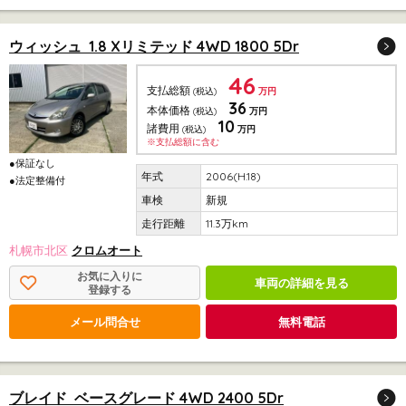
ウィッシュ 1.8 Xリミテッド 4WD 1800 5Dr
46
支払総額
(税込)
万円
36
本体価格
(税込)
万円
10
諸費用
(税込)
万円
※支払総額に含む
●保証なし
2006(H.18)
●法定整備付
新規
11.3万km
札幌市北区
クロムオート
お気に入りに
車両の詳細を見る
登録する
メール問合せ
無料電話
ブレイド ベースグレード 4WD 2400 5Dr