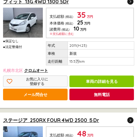
フィット 13G 4WD 1300 5Dr
35
支払総額
(税込)
万円
25
本体価格
(税込)
万円
10
諸費用
(税込)
万円
※支払総額に含む
●保証なし
2011(H.23)
●法定整備付
新規
15.5万km
札幌市北区
クロムオート
お気に入りに
車両の詳細を見る
登録する
メール問合せ
無料電話
ステージア 250RX FOUR 4WD 2500 ５Dr
48
支払総額
(税込)
万円