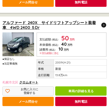
メール問合せ
無料電話
アルファード 240X サイドリフトアップシート装着
車 4WD 2400 ５Dr
50
支払総額
(税込)
万円
40
本体価格
(税込)
万円
10
諸費用
(税込)
万円
※支払総額に含む
●保証なし
2009(H.21)
●法定整備無
新規
13.8万km
札幌市北区
クロムオート
お気に入りに
車両の詳細を見る
登録する
メール問合せ
無料電話