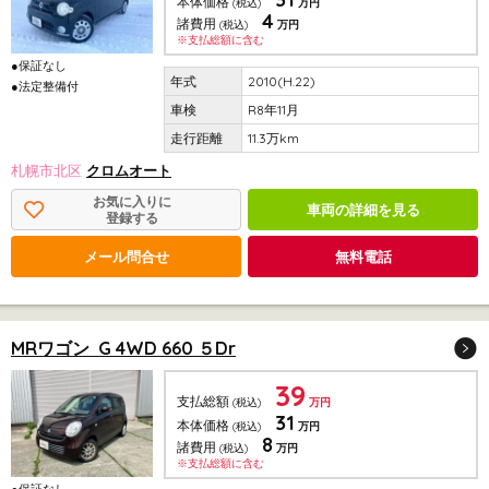
本体価格
(税込)
万円
4
諸費用
(税込)
万円
※支払総額に含む
●保証なし
2010(H.22)
●法定整備付
R8年11月
11.3万km
札幌市北区
クロムオート
お気に入りに
車両の詳細を見る
登録する
メール問合せ
無料電話
MRワゴン G 4WD 660 ５Dr
39
支払総額
(税込)
万円
31
本体価格
(税込)
万円
8
諸費用
(税込)
万円
※支払総額に含む
●保証なし