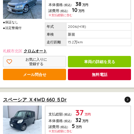
38
本体価格
(税込)
万円
10
諸費用
(税込)
万円
※支払総額に含む
●保証なし
2006(H.18)
●法定整備付
新規
15.2万km
札幌市北区
クロムオート
お気に入りに
車両の詳細を見る
登録する
メール問合せ
無料電話
スペーシア X 4WD 660 ５Dr
37
支払総額
(税込)
万円
32
本体価格
(税込)
万円
5
諸費用
(税込)
万円
※支払総額に含む