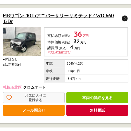
MRワゴン 10thアニバーサリーリミテッド 4WD 660
５Dr
36
支払総額
(税込)
万円
32
本体価格
(税込)
万円
4
諸費用
(税込)
万円
※支払総額に含む
●保証なし
2011(H.23)
●法定整備付
R8年9月
13.4万km
札幌市北区
クロムオート
お気に入りに
車両の詳細を見る
登録する
メール問合せ
無料電話