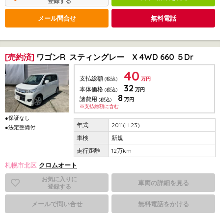
登録する
メール問合せ
無料電話
[売約済]
ワゴンR スティングレー X 4WD 660 ５Dr
40
支払総額
(税込)
万円
32
本体価格
(税込)
万円
8
諸費用
(税込)
万円
※支払総額に含む
●保証なし
2011(H.23)
●法定整備付
新規
12万km
札幌市北区
クロムオート
お気に入りに
車両の詳細を見る
登録する
メールで問い合せ
無料電話をかける