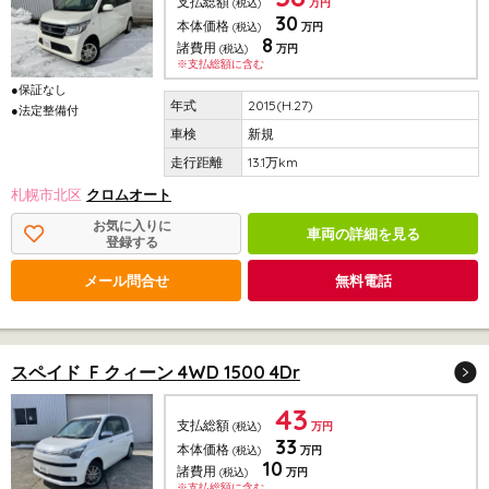
支払総額
(税込)
万円
30
本体価格
(税込)
万円
8
諸費用
(税込)
万円
※支払総額に含む
●保証なし
2015(H.27)
●法定整備付
新規
13.1万km
札幌市北区
クロムオート
お気に入りに
車両の詳細を見る
登録する
メール問合せ
無料電話
スペイド F クィーン 4WD 1500 4Dr
43
支払総額
(税込)
万円
33
本体価格
(税込)
万円
10
諸費用
(税込)
万円
※支払総額に含む