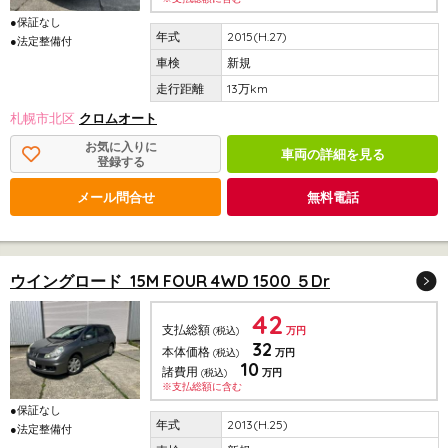
●保証なし
2015(H.27)
●法定整備付
新規
13万km
札幌市北区
クロムオート
お気に入りに
車両の詳細を見る
登録する
メール問合せ
無料電話
ウイングロード 15M FOUR 4WD 1500 ５Dr
42
支払総額
(税込)
万円
32
本体価格
(税込)
万円
10
諸費用
(税込)
万円
※支払総額に含む
●保証なし
2013(H.25)
●法定整備付