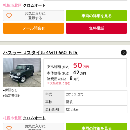
札幌市北区
クロムオート
お気に入りに
車両の詳細を見る
登録する
メール問合せ
無料電話
ハスラー Jスタイル 4WD 660 ５Dr
50
支払総額
(税込)
万円
42
本体価格
(税込)
万円
8
諸費用
(税込)
万円
※支払総額に含む
●保証なし
2015(H.27)
●法定整備付
新規
12.1万km
札幌市北区
クロムオート
お気に入りに
車両の詳細を見る