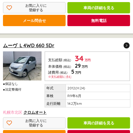
お気に入りに
車両の詳細を見る
登録する
メール問合せ
無料電話
ムーヴ L 4WD 660 5Dr
34
支払総額
(税込)
万円
29
本体価格
(税込)
万円
5
諸費用
(税込)
万円
※支払総額に含む
●保証なし
2012(H.24)
●法定整備付
R9年6月
14.2万km
札幌市北区
クロムオート
お気に入りに
車両の詳細を見る
登録する