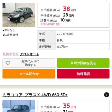
38
支払総額
(税込)
万円
28
本体価格
(税込)
万円
10
諸費用
(税込)
万円
※支払総額に含む
●保証なし
2008(H.20)
●法定整備付
新規
11.3万km
札幌市北区
クロムオート
お気に入りに
車両の詳細を見る
登録する
メール問合せ
無料電話
ミラココア プラスＸ 4WD 660 5Dr
35
支払総額
(税込)
万円
31