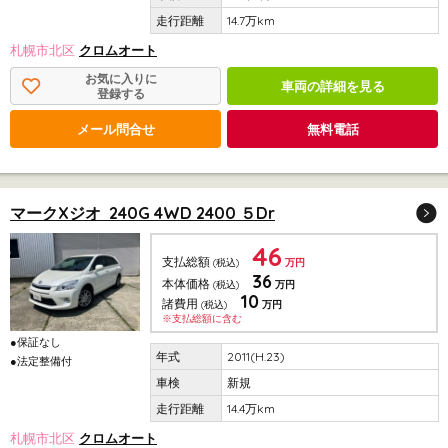
14.7万km
札幌市北区
クロムオート
お気に入りに
車両の詳細を見る
登録する
メール問合せ
無料電話
マークXジオ 240G 4WD 2400 ５Dr
46
支払総額
(税込)
万円
36
本体価格
(税込)
万円
10
諸費用
(税込)
万円
※支払総額に含む
●保証なし
2011(H.23)
●法定整備付
新規
14.4万km
札幌市北区
クロムオート