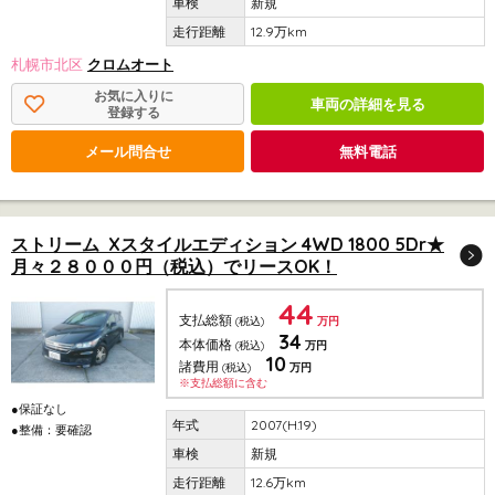
新規
12.9万km
札幌市北区
クロムオート
お気に入りに
車両の詳細を見る
登録する
メール問合せ
無料電話
ストリーム Xスタイルエディション 4WD 1800 5Dr★
月々２８０００円（税込）でリースOK！
44
支払総額
(税込)
万円
34
本体価格
(税込)
万円
10
諸費用
(税込)
万円
※支払総額に含む
●保証なし
2007(H.19)
●整備：要確認
新規
12.6万km