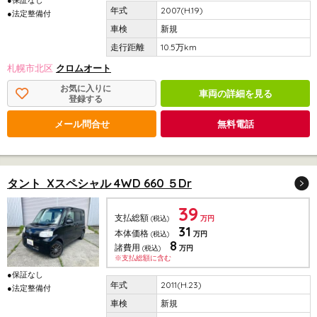
2007(H.19)
●法定整備付
新規
10.5万km
札幌市北区
クロムオート
お気に入りに
車両の詳細を見る
登録する
メール問合せ
無料電話
タント Xスペシャル 4WD 660 ５Dr
39
支払総額
(税込)
万円
31
本体価格
(税込)
万円
8
諸費用
(税込)
万円
※支払総額に含む
●保証なし
2011(H.23)
●法定整備付
新規