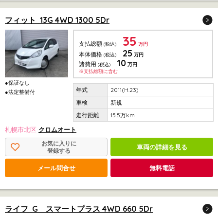
フィット 13G 4WD 1300 5Dr
35
支払総額
(税込)
万円
25
本体価格
(税込)
万円
10
諸費用
(税込)
万円
※支払総額に含む
●保証なし
2011(H.23)
●法定整備付
新規
15.5万km
札幌市北区
クロムオート
お気に入りに
車両の詳細を見る
登録する
メール問合せ
無料電話
ライフ G スマートプラス 4WD 660 5Dr