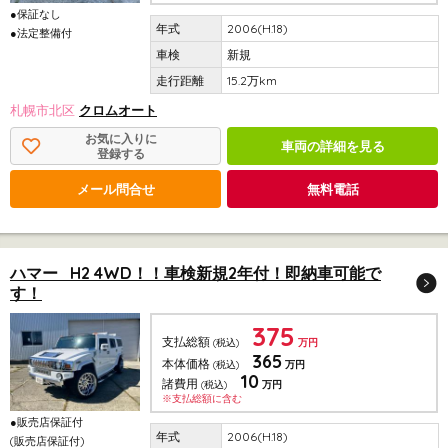
●保証なし
2006(H.18)
●法定整備付
新規
15.2万km
札幌市北区
クロムオート
お気に入りに
車両の詳細を見る
登録する
メール問合せ
無料電話
ハマー H2 4WD！！車検新規2年付！即納車可能で
す！
375
支払総額
(税込)
万円
365
本体価格
(税込)
万円
10
諸費用
(税込)
万円
※支払総額に含む
●販売店保証付
2006(H.18)
(販売店保証付)