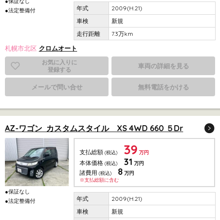
●保証なし
2009(H.21)
●法定整備付
新規
7.3万km
札幌市北区
クロムオート
お気に入りに
車両の詳細を見る
登録する
メールで問い合せ
無料電話をかける
AZ-ワゴン カスタムスタイル XS 4WD 660 ５Dr
39
支払総額
(税込)
万円
31
本体価格
(税込)
万円
8
諸費用
(税込)
万円
※支払総額に含む
●保証なし
2009(H.21)
●法定整備付
新規