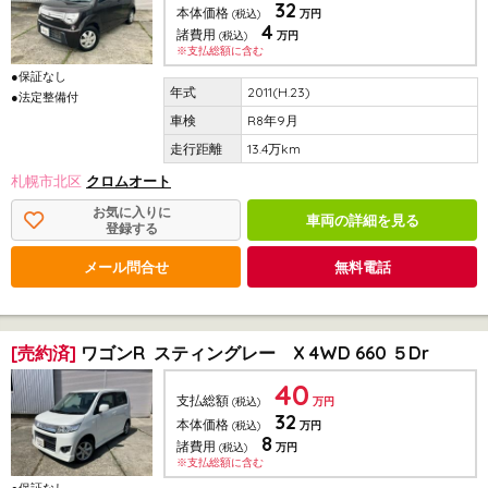
32
本体価格
(税込)
万円
4
諸費用
(税込)
万円
※支払総額に含む
●保証なし
2011(H.23)
●法定整備付
R8年9月
13.4万km
札幌市北区
クロムオート
お気に入りに
車両の詳細を見る
登録する
メール問合せ
無料電話
[売約済]
ワゴンR スティングレー X 4WD 660 ５Dr
40
支払総額
(税込)
万円
32
本体価格
(税込)
万円
8
諸費用
(税込)
万円
※支払総額に含む
●保証なし