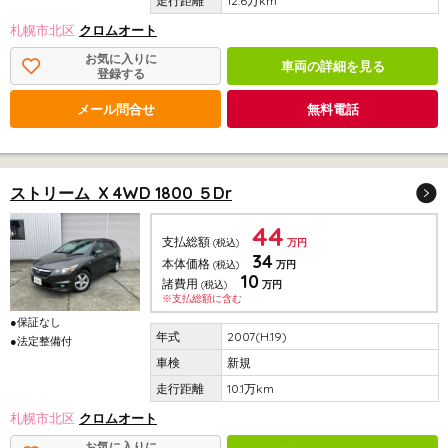
12.6万km
札幌市北区
クロムオート
お気に入りに
車両の詳細を見る
登録する
メール問合せ
無料電話
ストリーム X 4WD 1800 ５Dr
44
支払総額
(税込)
万円
34
本体価格
(税込)
万円
10
諸費用
(税込)
万円
※支払総額に含む
●保証なし
2007(H.19)
●法定整備付
新規
10.1万km
札幌市北区
クロムオート
お気に入りに