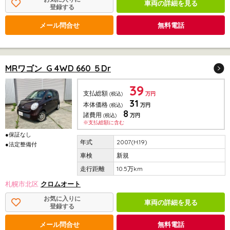
車両の詳細を見る
登録する
メール問合せ
無料電話
MRワゴン G 4WD 660 ５Dr
39
支払総額
(税込)
万円
31
本体価格
(税込)
万円
8
諸費用
(税込)
万円
※支払総額に含む
●保証なし
2007(H.19)
●法定整備付
新規
10.5万km
札幌市北区
クロムオート
お気に入りに
車両の詳細を見る
登録する
メール問合せ
無料電話