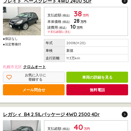
ブレイド ベースグレード 4WD 2400 5Dr
38
支払総額
(税込)
万円
28
本体価格
(税込)
万円
10
諸費用
(税込)
万円
※支払総額に含む
●保証なし
2008(H.20)
●法定整備付
新規
11.3万km
札幌市北区
クロムオート
お気に入りに
車両の詳細を見る
登録する
メール問合せ
無料電話
レガシィ B4 2.5ILパッケージ 4WD 2500 4Dr
40
支払総額
(税込)
万円