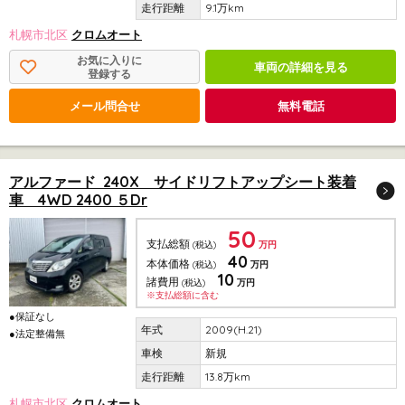
9.1万km
札幌市北区
クロムオート
お気に入りに
車両の詳細を見る
登録する
メール問合せ
無料電話
アルファード 240X サイドリフトアップシート装着
車 4WD 2400 ５Dr
50
支払総額
(税込)
万円
40
本体価格
(税込)
万円
10
諸費用
(税込)
万円
※支払総額に含む
●保証なし
2009(H.21)
●法定整備無
新規
13.8万km
札幌市北区
クロムオート