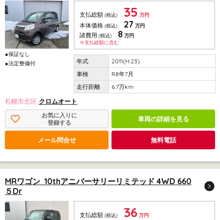
35
支払総額
(税込)
万円
27
本体価格
(税込)
万円
8
諸費用
(税込)
万円
※支払総額に含む
●保証なし
2011(H.23)
●法定整備付
R8年7月
6.7万km
札幌市北区
クロムオート
お気に入りに
車両の詳細を見る
登録する
メール問合せ
無料電話
MRワゴン 10thアニバーサリーリミテッド 4WD 660
５Dr
36
支払総額
(税込)
万円