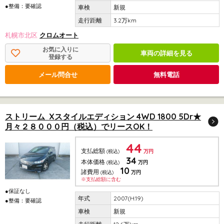
●整備：要確認
新規
3.2万km
札幌市北区
クロムオート
お気に入りに
車両の詳細を見る
登録する
メール問合せ
無料電話
ストリーム Xスタイルエディション 4WD 1800 5Dr★
月々２８０００円（税込）でリースOK！
44
支払総額
(税込)
万円
34
本体価格
(税込)
万円
10
諸費用
(税込)
万円
※支払総額に含む
●保証なし
2007(H.19)
●整備：要確認
新規