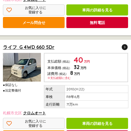
お気に入りに
車両の詳細を見る
登録する
メール問合せ
無料電話
ライフ G 4WD 660 5Dr
40
支払総額
(税込)
万円
32
本体価格
(税込)
万円
8
諸費用
(税込)
万円
※支払総額に含む
●保証なし
2010(H.22)
●法定整備付
R8年6月
7.1万km
札幌市北区
クロムオート
お気に入りに
車両の詳細を見る
登録する