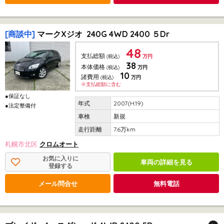
[商談中]
マークXジオ 240G 4WD 2400 ５Dr
48
支払総額
(税込)
万円
38
本体価格
(税込)
万円
10
諸費用
(税込)
万円
※支払総額に含む
●保証なし
2007(H.19)
●法定整備付
新規
7.6万km
札幌市北区
クロムオート
お気に入りに
車両の詳細を見る
登録する
メール問合せ
無料電話