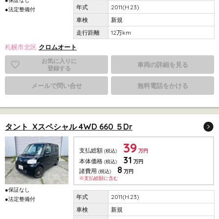
2011(H.23)
●法定整備付
新規
12万km
札幌市北区
クロムオート
お気に入りに
車両の詳細を見る
登録する
メールで問い合せ
無料電話をかける
タント Xスペシャル 4WD 660 ５Dr
39
支払総額
(税込)
万円
31
本体価格
(税込)
万円
8
諸費用
(税込)
万円
※支払総額に含む
●保証なし
2011(H.23)
●法定整備付
新規