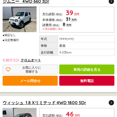
ジムニー 4WD 660 3Dr
39
支払総額
(税込)
万円
31
本体価格
(税込)
万円
8
諸費用
(税込)
万円
※支払総額に含む
●保証なし
1999(H.11)
●法定整備付
新規
9.3万km
札幌市北区
クロムオート
お気に入りに
車両の詳細を見る
登録する
メール問合せ
無料電話
ウィッシュ 1.8 Xリミテッド 4WD 1800 5Dr
46
支払総額
(税込)
万円