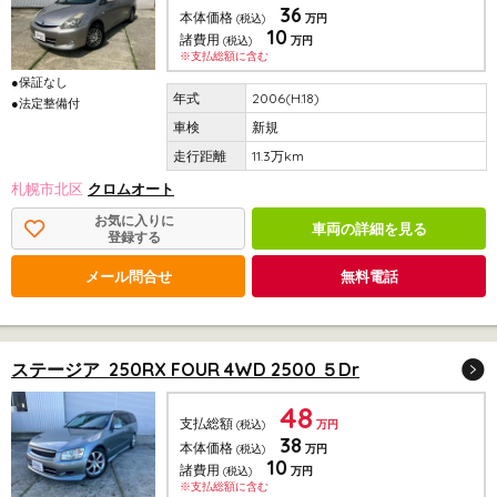
36
本体価格
(税込)
万円
10
諸費用
(税込)
万円
※支払総額に含む
●保証なし
2006(H.18)
●法定整備付
新規
11.3万km
札幌市北区
クロムオート
お気に入りに
車両の詳細を見る
登録する
メール問合せ
無料電話
ステージア 250RX FOUR 4WD 2500 ５Dr
48
支払総額
(税込)
万円
38
本体価格
(税込)
万円
10
諸費用
(税込)
万円
※支払総額に含む