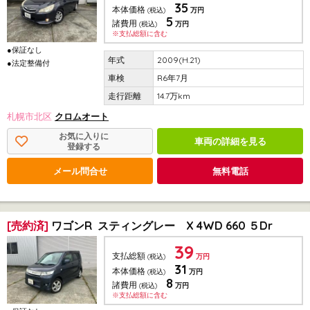
35
本体価格
(税込)
万円
5
諸費用
(税込)
万円
※支払総額に含む
●保証なし
2009(H.21)
●法定整備付
R6年7月
14.7万km
札幌市北区
クロムオート
お気に入りに
車両の詳細を見る
登録する
メール問合せ
無料電話
[売約済]
ワゴンR スティングレー X 4WD 660 ５Dr
39
支払総額
(税込)
万円
31
本体価格
(税込)
万円
8
諸費用
(税込)
万円
※支払総額に含む