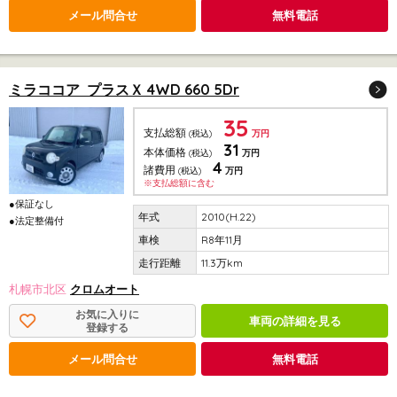
メール問合せ
無料電話
ミラココア プラスＸ 4WD 660 5Dr
35
支払総額
(税込)
万円
31
本体価格
(税込)
万円
4
諸費用
(税込)
万円
※支払総額に含む
●保証なし
2010(H.22)
●法定整備付
R8年11月
11.3万km
札幌市北区
クロムオート
お気に入りに
車両の詳細を見る
登録する
メール問合せ
無料電話