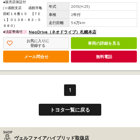
●販売店保証付
2013(H.25)
(☆函館支店 函館市亀
田町１８番１５ 【ＴＥ
2年付
Ｌ】０１３８－８３－５
5.6万km
６８０)
●法定整備付
札幌市白石区
NeoDrive（ネオドライブ）札幌本店
お気に入りに
車両の詳細を見る
登録する
メール問合せ
無料電話
1
トヨタ一覧に戻る
ヴェルファイアハイブリッド取扱店