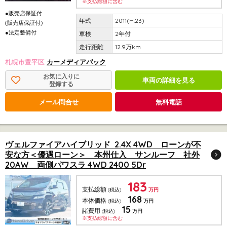
※支払総額に含む
●販売店保証付
2011(H.23)
(販売店保証付)
●法定整備付
2年付
12.9万km
札幌市豊平区
カーメディアパック
お気に入りに
車両の詳細を見る
登録する
メール問合せ
無料電話
ヴェルファイアハイブリッド 2.4X 4WD ローンが不
安な方＜優遇ローン＞ 本州仕入 サンルーフ 社外
20AW 両側パワスラ 4WD 2400 5Dr
183
支払総額
(税込)
万円
168
本体価格
(税込)
万円
15
諸費用
(税込)
万円
※支払総額に含む