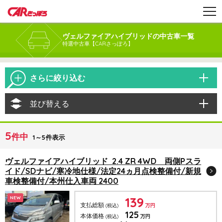
ヴェルファイアハイブリッドの中古車一覧
特選中古車【CARさっぽろ】
さらに絞り込む
並び替える
5
件中
1～5件表示
ヴェルファイアハイブリッド 2.4 ZR 4WD 両側Pスラ
イド/SDナビ/寒冷地仕様/法定24ヵ月点検整備付/新規
車検整備付/本州仕入車両 2400
139
NEW
支払総額
(税込)
万円
125
本体価格
(税込)
万円