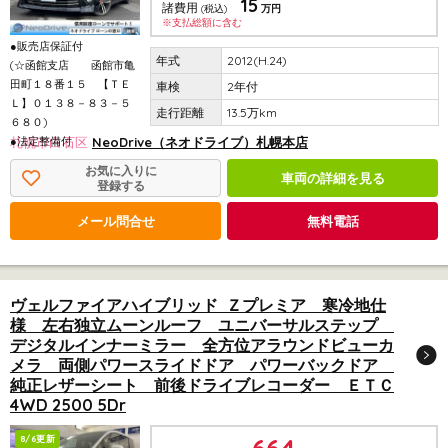
15
諸費用
(税込)
万円
※支払総額に含む
●販売店保証付
2012(H.24)
(☆函館支店 函館市亀
田町１８番１５ 【ＴＥ
2年付
Ｌ】０１３８－８３－５
13.5万km
６８０)
●法定整備付
札幌市白石区
NeoDrive（ネオドライブ）札幌本店
お気に入りに
車両の詳細を見る
登録する
メール問合せ
無料電話
ヴェルファイアハイブリッド Ｚプレミア 寒冷地仕
様 左右独立ムーンルーフ ユニバーサルステップ
デジタルインナーミラー 全方位アラウンドビューカ
メラ 両側パワースライドドア パワーバックドア
純正レザーシート 前後ドライブレコーダー ＥＴＣ
4WD 2500 5Dr
8/6更新