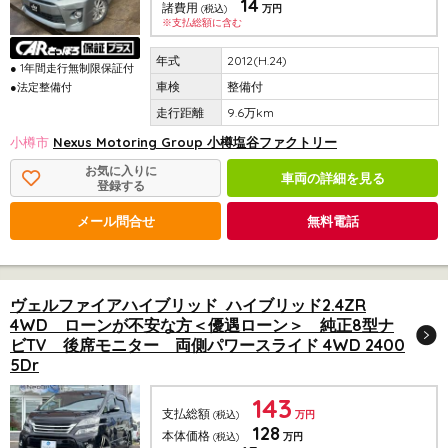
14
諸費用
(税込)
万円
※支払総額に含む
2012(H.24)
● 1年間走行無制限保証付
整備付
●法定整備付
9.6万km
小樽市
Nexus Motoring Group 小樽塩谷ファクトリー
お気に入りに
車両の詳細を見る
登録する
メール問合せ
無料電話
ヴェルファイアハイブリッド ハイブリッド2.4ZR
4WD ローンが不安な方＜優遇ローン＞ 純正8型ナ
ビTV 後席モニター 両側パワースライド 4WD 2400
5Dr
143
支払総額
(税込)
万円
128
本体価格
(税込)
万円