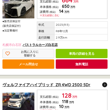
664
支払総額
(税込)
万円
650
本体価格
(税込)
万円
14
諸費用
(税込)
万円
※支払総額に含む
●販売店保証付
2023(R.5)
(販売店保証付)
●法定整備付
R8年12月
2.9万km
札幌市白石区
パストラルカーズ白石店
お気に入りに
車両の詳細を見る
登録する
メール問合せ
無料電話
ヴェルファイアハイブリッド ZR 4WD 2500 5Dr
128
支払総額
(税込)
万円
118
本体価格
(税込)
万円
10
諸費用
(税込)
万円