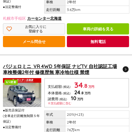
保証)
2年付
●法定整備付
3.6万km
札幌市手稲区
カーセンター北海道
お気に入りに
車両の詳細を見る
登録する
メール問合せ
無料電話
パジェロミニ VR 4WD 5年保証 ナビTV 自社認証工場
車検整備2年付 修復歴無 寒冷地仕様 禁煙
34
8/4更新
.8
支払総額
(税込)
万円
24
.8
本体価格
(税込)
万円
10
諸費用
(税込)
万円
※支払総額に含む
●販売店保証付
2011(H.23)
(全車走行距離無制限５年
保証)
2年付
●法定整備付
7.6万km