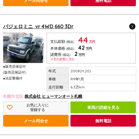
メール問合せ
無料電話
パジェロミニ vr 4WD 660 3Dr
44
支払総額
(税込)
万円
42
本体価格
(税込)
万円
2
諸費用
(税込)
万円
※支払総額に含む
●販売店保証付
2008(H.20)
(販売店保証付)
●法定整備付
R9年1月
6.3万km
札幌市北区
株式会社 ヒューマンオート札幌
お気に入りに
車両の詳細を見る
登録する
メール問合せ
無料電話