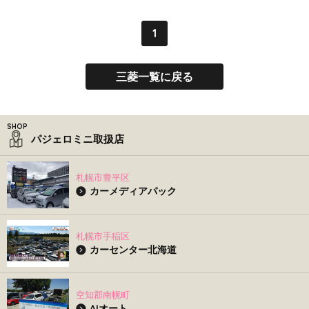
1
三菱一覧に戻る
パジェロミニ取扱店
札幌市豊平区
カーメディアパック
札幌市手稲区
カーセンター北海道
空知郡南幌町
AIオート