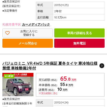
●販売店保証付
2013(H.25)
(販売店保証付)
●法定整備付
2年付
10.3万km
札幌市豊平区
カーメディアパック
お気に入りに
車両の詳細を見る
登録する
メール問合せ
無料電話
パジェロミニ VR 4WD 5年保証 夏冬タイヤ 寒冷地仕様
禁煙 車検整備2年付
65
8/4更新
.8
支払総額
(税込)
万円
55
.8
本体価格
(税込)
万円
10
諸費用
(税込)
万円
※支払総額に含む
●販売店保証付
2012(H.24)
(全車走行距離無制限５年