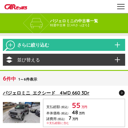
パジェロミニの中古車一覧
特選中古車【CARさっぽろ】
さらに絞り込む
並び替える
6
件中
1～6件表示
パジェロミニ エクシード 4WD 660 3Dr
55
支払総額
(税込)
万円
48
本体価格
(税込)
万円
7
諸費用
(税込)
万円
※支払総額に含む