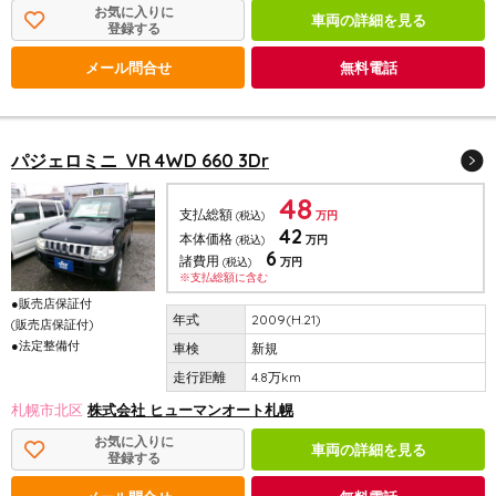
お気に入りに
車両の詳細を見る
登録する
メール問合せ
無料電話
パジェロミニ VR 4WD 660 3Dr
48
支払総額
(税込)
万円
42
本体価格
(税込)
万円
6
諸費用
(税込)
万円
※支払総額に含む
●販売店保証付
2009(H.21)
(販売店保証付)
●法定整備付
新規
4.8万km
札幌市北区
株式会社 ヒューマンオート札幌
お気に入りに
車両の詳細を見る
登録する