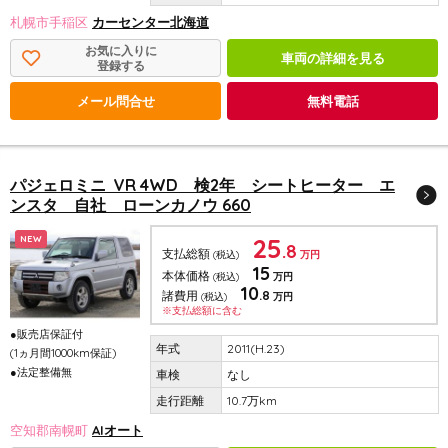
札幌市手稲区
カーセンター北海道
お気に入りに
車両の詳細を見る
登録する
メール問合せ
無料電話
パジェロミニ VR 4WD 検2年 シートヒーター エ
ンスタ 自社 ローンカノウ 660
25
NEW
.8
支払総額
(税込)
万円
15
本体価格
(税込)
万円
10
.8
諸費用
(税込)
万円
※支払総額に含む
●販売店保証付
2011(H.23)
(1ヵ月間1000km保証)
●法定整備無
なし
10.7万km
空知郡南幌町
AIオート