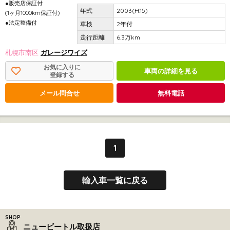
●販売店保証付
2003(H.15)
(1ヶ月1000km保証付)
●法定整備付
2年付
6.3万km
札幌市南区
ガレージワイズ
お気に入りに
車両の詳細を見る
登録する
メール問合せ
無料電話
1
輸入車一覧に戻る
ニュービートル取扱店