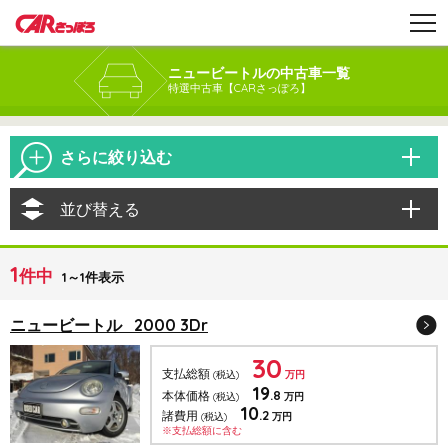
ニュービートルの中古車一覧
特選中古車【CARさっぽろ】
さらに絞り込む
並び替える
1
件中
1～1件表示
ニュービートル 2000 3Dr
30
支払総額
(税込)
万円
19
.8
本体価格
(税込)
万円
10
.2
諸費用
(税込)
万円
※支払総額に含む