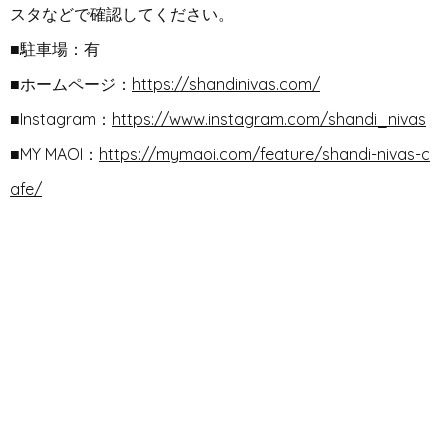
スタなどで
確認してください。
■駐車場：有
■ホームページ：
https://shandinivas.com/
■Instagram：
https://www.instagram.com/shandi_nivas
■
MY MAOI：
https://mymaoi.com/feature/shandi-nivas-c
afe/