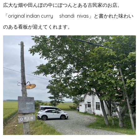
広大な畑や田んぼの中にぽつんとある古民家のお店。
「
original indian curry
shandi nivas
」と書かれた味わい
のある看板が迎えてくれます。