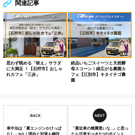
関連記事
思わず眺める「映え」サラダ
絶品いちごスイーツと天然酵
に大満足 ！【石狩市】おしゃ
母スコーン！緑広がる農園カ
れカフェ「三歩」
フェ【江別市】キタイチゴ農
園
車中泊は「夏エンジンかけっぱ
「最近車の燃費悪いな…」と思っ
なし」NG！理由と対策も解説
たら注意すべき3つのポイント