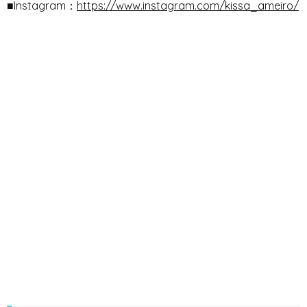
■Instagram：
https://www.instagram.com/kissa_ameiro/