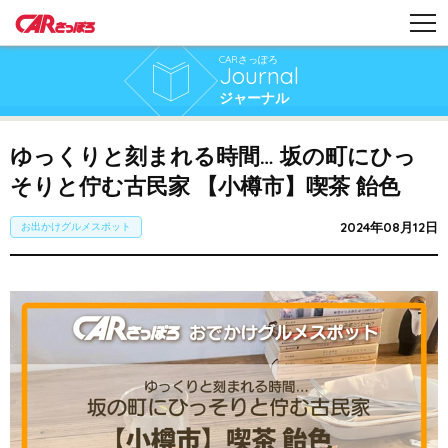
CARさっぽろ
Journal
ジャーナル
ゆっくりと刻まれる時間… 坂の町にひっ
そりと佇む古民家 【小樽市】喫茶 飴色
2024年08月12日
お出かけグルメスポット