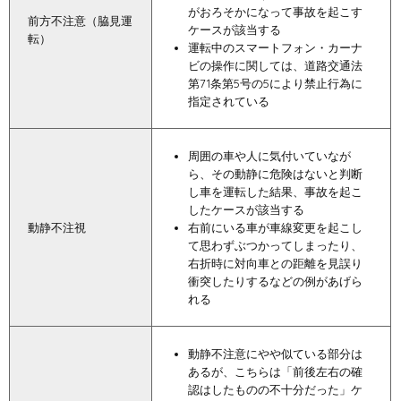
がおろそかになって事故を起こす
前方不注意（脇見運
ケースが該当する
転）
運転中のスマートフォン・カーナ
ビの操作に関しては、道路交通法
第71条第5号の5により禁止行為に
指定されている
周囲の車や人に気付いていなが
ら、その動静に危険はないと判断
し車を運転した結果、事故を起こ
したケースが該当する
動静不注視
右前にいる車が車線変更を起こし
て思わずぶつかってしまったり、
右折時に対向車との距離を見誤り
衝突したりするなどの例があげら
れる
動静不注意にやや似ている部分は
あるが、こちらは「前後左右の確
認はしたものの不十分だった」ケ