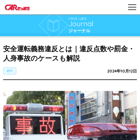
CARさっぽろ
Journal
ジャーナル
安全運転義務違反とは｜違反点数や罰金・
人身事故のケースも解説
2024年10月12日
雑学