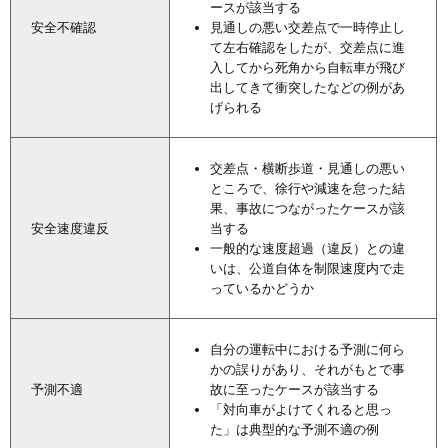
ースが該当する
安全不確認
見通しの悪い交差点で一時停止し
て左右確認をしたが、交差点に進
入してから死角から自転車が飛び
出してきて衝突したなどの例があ
げられる
交差点・横断歩道・見通しの悪い
ところで、徐行や減速を怠った結
果、事故につながったケースが該
安全速度違反
当する
一般的な速度超過（違反）との違
いは、公道自体を制限速度内で走
っているかどうか
自分の運転中における予測に何ら
かの誤りがあり、それがもとで事
予測不適
故に至ったケースが該当する
「対向車がよけてくれると思っ
た」は典型的な予測不適の例