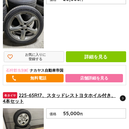
お気に入りに
詳細を見る
登録する
石狩郡当別町
ナカヤス自動車帝国
店舗詳細を見る
225-65R17、スタッドレストヨタホイル付き、
冬タイヤ
4本セット
55,000
価格
円