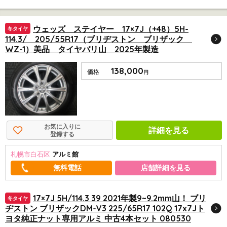
ウェッズ ステイヤー 17×7J（+48）5H-
冬タイヤ
114.3/ 205/55R17（ブリヂストン ブリザック
WZ-1）美品 タイヤバリ山 2025年製造
138,000
価格
円
お気に入りに
詳細を見る
登録する
札幌市白石区
アルミ館
店舗詳細を見る
17×7J 5H/114.3 39 2021年製9~9.2mm山！ ブリ
冬タイヤ
ヂストン ブリザックDM-V3 225/65R17 102Q 17x7Jト
ヨタ純正ナット専用アルミ 中古4本セット 080530