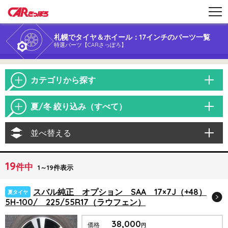
札幌でタイヤ＆ホイール：17インチのパーツ一覧
特選パーツ【CARさっぽろ】
カテゴリから探す
夏/冬 絞り込み（すべて）
並べ替える
19
件中
1～19件表示
スバル純正 オプション SAA 17×7J（+48）
夏タイヤ
5H-100/ 225/55R17（ラウフェン）
38,000
価格
円