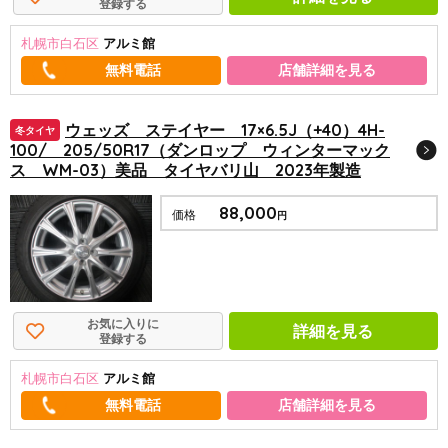
登録する
札幌市白石区
アルミ館
店舗詳細を見る
ウェッズ ステイヤー 17×6.5J（+40）4H-
冬タイヤ
100/ 205/50R17（ダンロップ ウィンターマック
ス WM-03）美品 タイヤバリ山 2023年製造
88,000
価格
円
お気に入りに
詳細を見る
登録する
札幌市白石区
アルミ館
店舗詳細を見る