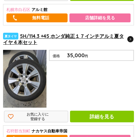
札幌市白石区
アルミ館
店舗詳細を見る
5H/114.3 +45 ホンダ純正１７インチアルミ夏タ
夏タイヤ
イヤ４本セット
35,000
価格
円
お気に入りに
詳細を見る
登録する
石狩郡当別町
ナカヤス自動車帝国