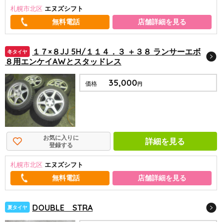
札幌市北区
エヌズシフト
店舗詳細を見る
１７×８JJ 5H/１１４．３ ＋３８ ランサーエボ
冬タイヤ
８用エンケイAWとスタッドレス
35,000
価格
円
お気に入りに
詳細を見る
登録する
札幌市北区
エヌズシフト
店舗詳細を見る
DOUBLE STRA
夏タイヤ