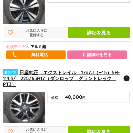
お気に入りに
詳細を見る
登録する
札幌市白石区
アルミ館
店舗詳細を見る
日産純正 エクストレイル 17×7J（+45）5H-
夏タイヤ
114.3/ 225/65R17（ダンロップ グラントレック
PT3）
48,000
価格
円
お気に入りに
詳細を見る