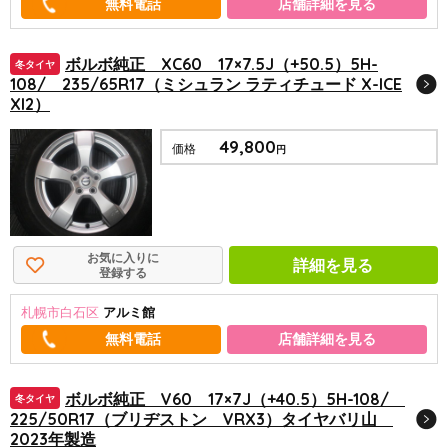
店舗詳細を見る
ボルボ純正 XC60 17×7.5J（+50.5）5H-
冬タイヤ
108/ 235/65R17（ミシュラン ラティチュード X-ICE
XI2）
49,800
価格
円
お気に入りに
詳細を見る
登録する
札幌市白石区
アルミ館
店舗詳細を見る
ボルボ純正 V60 17×7J（+40.5）5H-108/
冬タイヤ
225/50R17（ブリヂストン VRX3）タイヤバリ山
2023年製造