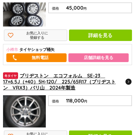
45,000
価格
円
お気に入りに
詳細を見る
登録する
小樽市
タイヤショップ桶矢
店舗詳細を見る
ブリヂストン エコフォルム SE-23
冬タイヤ
17×6.5J（+40）5H-120/ 225/65R17（ブリヂスト
ン VRX3）バリ山 2024年製造
118,000
価格
円
お気に入りに