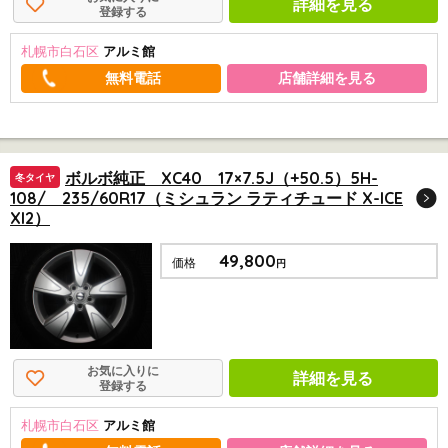
詳細を見る
登録する
札幌市白石区
アルミ館
店舗詳細を見る
ボルボ純正 XC40 17×7.5J（+50.5）5H-
冬タイヤ
108/ 235/60R17（ミシュラン ラティチュード X-ICE
XI2）
49,800
価格
円
お気に入りに
詳細を見る
登録する
札幌市白石区
アルミ館