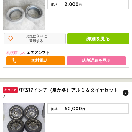
2,000
価格
円
お気に入りに
詳細を見る
登録する
札幌市北区
エヌズシフト
店舗詳細を見る
中古17インチ（夏か冬）アルミ＆タイヤセット
冬タイヤ
♪
60,000
価格
円