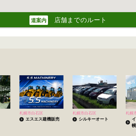
店舗までのルート
道案内
札幌市白石区
札幌市白石区
札幌
エスエス建機販売
シルキーオート
イ
幌