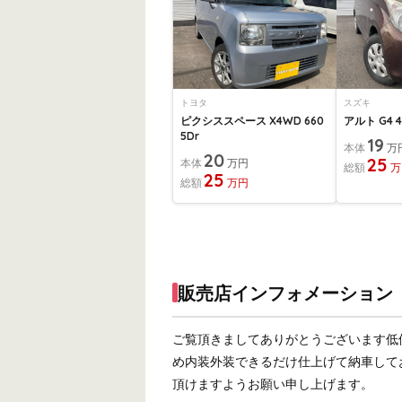
トヨタ
スズキ
ピクシススペース X4WD 660
アルト G4 4
5Dr
19
本体
万
20
25
本体
万円
総額
万
25
総額
万円
販売店インフォメーション
ご覧頂きましてありがとうございます低
め内装外装できるだけ仕上げて納車して
頂けますようお願い申し上げます。