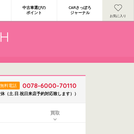
中古車選びの
CARさっぽろ
ポイント
ジャーナル
お気に入り
CH
0078-6000-70110
無料電話
不定休（土.日.祝日来店予約対応致します））
買取