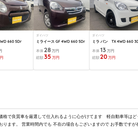
ダイハツ
ダイハツ
WD 660 5Dr
ミライース GF 4WD 660 5Dr
ミラ バン TX 4WD 660 3
28
13
円
本体
万円
本体
万円
35
20
円
総額
万円
総額
万円
価格で良質車を厳選して仕入れるように心がけてます 軽自動車等はど
おります。 営業時間内でも 不在の場合もございますので お手数です