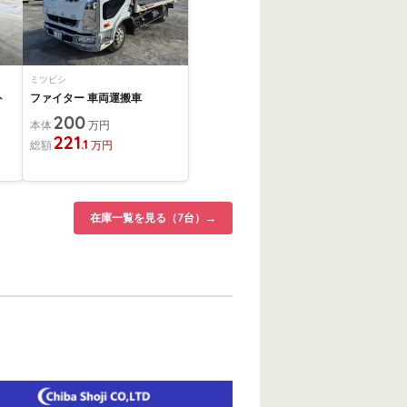
ミツビシ
ト
ファイター 車両運搬車
200
本体
万円
221
.1
総額
万円
在庫一覧を見る（7台）→