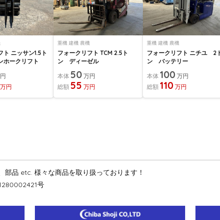
機
重機 建機 農機
重機 建機 農機
ト ニッサン1.5ト
フォークリフト TCM 2.5ト
フォークリフト ニチユ 2
ンホークリフト
ン ディーゼル
ン バッテリー
50
100
万円
本体
万円
本体
万円
55
110
万円
総額
万円
総額
万円
品 etc. 様々な商品を取り扱っております！
0002421号