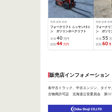
重機 建機 農機
重機 建機 農
フォークリフト ニッサン1.5ト
フォークリフ
ン ガソリンホークリフト
ン ガソリ
40
55
本体
万円
本体
44
60
.5
総額
万円
総額
販売店インフォメーション
各中古トラック、中古エンジン、タイヤ、部
古物商許可証 北海道公安委員会 第10128