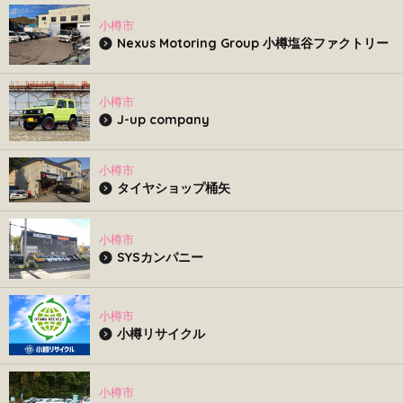
小樽市
Nexus Motoring Group 小樽塩谷ファクトリー
小樽市
J-up company
小樽市
タイヤショップ桶矢
小樽市
SYSカンパニー
小樽市
小樽リサイクル
小樽市