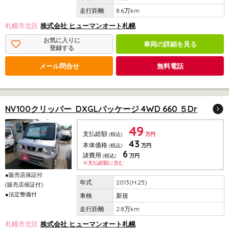
8.6万km
札幌市北区
株式会社 ヒューマンオート札幌
お気に入りに
車両の詳細を見る
登録する
メール問合せ
無料電話
NV100クリッパー DXGLパッケージ 4WD 660 ５Dr
49
支払総額
(税込)
万円
43
本体価格
(税込)
万円
6
諸費用
(税込)
万円
※支払総額に含む
●販売店保証付
2013(H.25)
(販売店保証付)
●法定整備付
新規
2.8万km
札幌市北区
株式会社 ヒューマンオート札幌