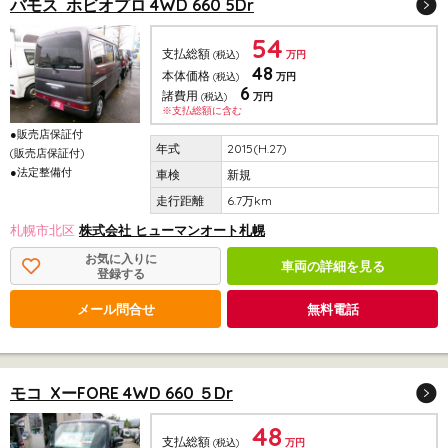
バモス ホビオプロ 4WD 660 5Dr
54
支払総額
(税込)
万円
48
本体価格
(税込)
万円
6
諸費用
(税込)
万円
※支払総額に含む
●販売店保証付
2015(H.27)
(販売店保証付)
●法定整備付
新規
6.7万km
札幌市北区
株式会社 ヒューマンオート札幌
お気に入りに
車両の詳細を見る
登録する
メール問合せ
無料電話
モコ XーFORE 4WD 660 ５Dr
48
支払総額
(税込)
万円