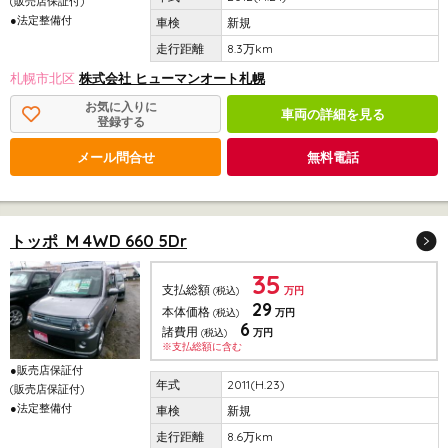
(販売店保証付)
●法定整備付
新規
8.3万km
札幌市北区
株式会社 ヒューマンオート札幌
お気に入りに
車両の詳細を見る
登録する
メール問合せ
無料電話
トッポ M 4WD 660 5Dr
35
支払総額
(税込)
万円
29
本体価格
(税込)
万円
6
諸費用
(税込)
万円
※支払総額に含む
●販売店保証付
2011(H.23)
(販売店保証付)
●法定整備付
新規
8.6万km