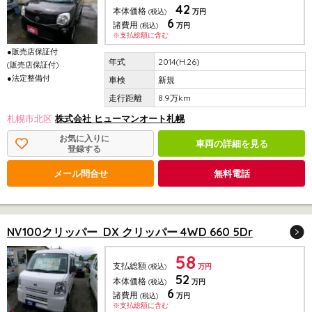
42
本体価格
(税込)
万円
6
諸費用
(税込)
万円
※支払総額に含む
●販売店保証付
2014(H.26)
(販売店保証付)
●法定整備付
新規
8.9万km
札幌市北区
株式会社 ヒューマンオート札幌
お気に入りに
車両の詳細を見る
登録する
メール問合せ
無料電話
NV100クリッパー DX クリッパー 4WD 660 5Dr
58
支払総額
(税込)
万円
52
本体価格
(税込)
万円
6
諸費用
(税込)
万円
※支払総額に含む