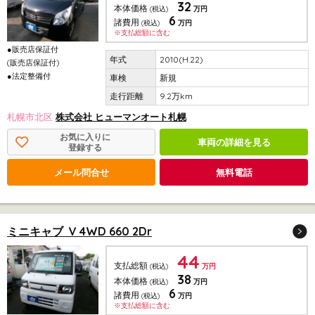
32
本体価格
(税込)
万円
6
諸費用
(税込)
万円
※支払総額に含む
●販売店保証付
2010(H.22)
(販売店保証付)
●法定整備付
新規
9.2万km
札幌市北区
株式会社 ヒューマンオート札幌
お気に入りに
車両の詳細を見る
登録する
メール問合せ
無料電話
ミニキャブ V 4WD 660 2Dr
44
支払総額
(税込)
万円
38
本体価格
(税込)
万円
6
諸費用
(税込)
万円
※支払総額に含む