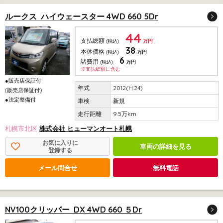
ルークス ハイウェースター 4WD 660 5Dr
44
支払総額
(税込)
万円
38
本体価格
(税込)
万円
6
諸費用
(税込)
万円
※支払総額に含む
●販売店保証付
2012(H.24)
(販売店保証付)
●法定整備付
新規
9.5万km
札幌市北区
株式会社 ヒューマンオート札幌
お気に入りに
車両の詳細を見る
登録する
メール問合せ
無料電話
NV100クリッパー DX 4WD 660 ５Dr