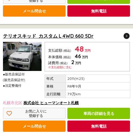
登録する
メール問合せ
無料電話
テリオスキッド カスタム L 4WD 660 5Dr
48
支払総額
(税込)
万円
46
本体価格
(税込)
万円
2
諸費用
(税込)
万円
※支払総額に含む
●販売店保証付
2011(H.23)
(販売店保証付)
●法定整備付
R8年9月
7.9万km
札幌市北区
株式会社 ヒューマンオート札幌
お気に入りに
車両の詳細を見る
登録する
メール問合せ
無料電話