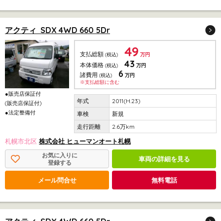
アクティ SDX 4WD 660 5Dr
49
支払総額
(税込)
万円
43
本体価格
(税込)
万円
6
諸費用
(税込)
万円
※支払総額に含む
●販売店保証付
2011(H.23)
(販売店保証付)
●法定整備付
新規
2.6万km
札幌市北区
株式会社 ヒューマンオート札幌
お気に入りに
車両の詳細を見る
登録する
メール問合せ
無料電話