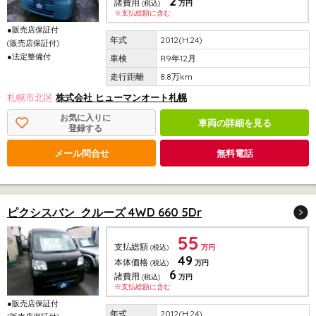
2
諸費用
(税込)
万円
※支払総額に含む
●販売店保証付
2012(H.24)
(販売店保証付)
●法定整備付
R9年12月
8.8万km
札幌市北区
株式会社 ヒューマンオート札幌
お気に入りに
車両の詳細を見る
登録する
メール問合せ
無料電話
ピクシスバン クルーズ 4WD 660 5Dr
55
支払総額
(税込)
万円
49
本体価格
(税込)
万円
6
諸費用
(税込)
万円
※支払総額に含む
●販売店保証付
2012(H.24)