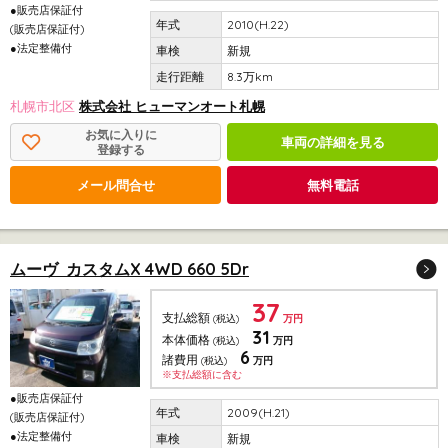
●販売店保証付
2010(H.22)
(販売店保証付)
●法定整備付
新規
8.3万km
札幌市北区
株式会社 ヒューマンオート札幌
お気に入りに
車両の詳細を見る
登録する
メール問合せ
無料電話
ムーヴ カスタムX 4WD 660 5Dr
37
支払総額
(税込)
万円
31
本体価格
(税込)
万円
6
諸費用
(税込)
万円
※支払総額に含む
●販売店保証付
2009(H.21)
(販売店保証付)
●法定整備付
新規