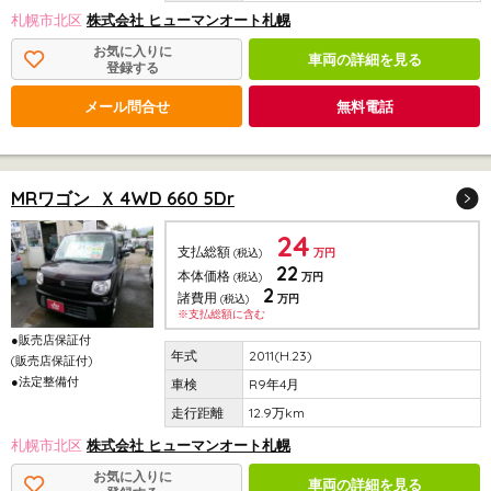
札幌市北区
株式会社 ヒューマンオート札幌
お気に入りに
車両の詳細を見る
登録する
メール問合せ
無料電話
MRワゴン Ｘ 4WD 660 5Dr
24
支払総額
(税込)
万円
22
本体価格
(税込)
万円
2
諸費用
(税込)
万円
※支払総額に含む
●販売店保証付
2011(H.23)
(販売店保証付)
●法定整備付
R9年4月
12.9万km
札幌市北区
株式会社 ヒューマンオート札幌
お気に入りに
車両の詳細を見る