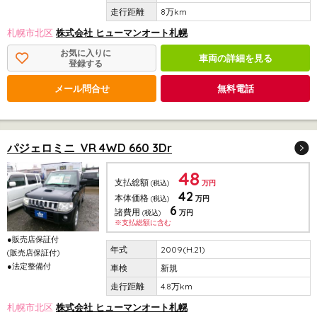
8万km
札幌市北区
株式会社 ヒューマンオート札幌
お気に入りに
車両の詳細を見る
登録する
メール問合せ
無料電話
パジェロミニ VR 4WD 660 3Dr
48
支払総額
(税込)
万円
42
本体価格
(税込)
万円
6
諸費用
(税込)
万円
※支払総額に含む
●販売店保証付
2009(H.21)
(販売店保証付)
●法定整備付
新規
4.8万km
札幌市北区
株式会社 ヒューマンオート札幌