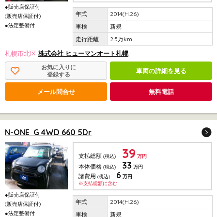
●販売店保証付
2014(H.26)
(販売店保証付)
●法定整備付
新規
2.5万km
札幌市北区
株式会社 ヒューマンオート札幌
お気に入りに
車両の詳細を見る
登録する
メール問合せ
無料電話
N-ONE G 4WD 660 5Dr
39
支払総額
(税込)
万円
33
本体価格
(税込)
万円
6
諸費用
(税込)
万円
※支払総額に含む
●販売店保証付
2014(H.26)
(販売店保証付)
●法定整備付
新規