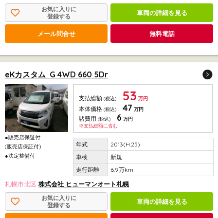
お気に入りに
車両の詳細を見る
登録する
メール問合せ
無料電話
eKカスタム G 4WD 660 5Dr
53
支払総額
(税込)
万円
47
本体価格
(税込)
万円
6
諸費用
(税込)
万円
※支払総額に含む
●販売店保証付
2013(H.25)
(販売店保証付)
●法定整備付
新規
6.9万km
札幌市北区
株式会社 ヒューマンオート札幌
お気に入りに
車両の詳細を見る
登録する