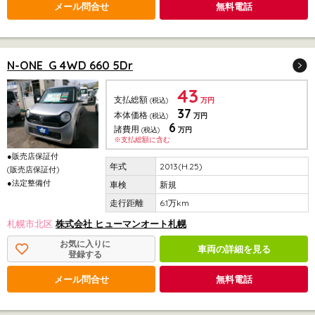
メール問合せ
無料電話
N-ONE G 4WD 660 5Dr
43
支払総額
(税込)
万円
37
本体価格
(税込)
万円
6
諸費用
(税込)
万円
※支払総額に含む
●販売店保証付
2013(H.25)
(販売店保証付)
●法定整備付
新規
6.1万km
札幌市北区
株式会社 ヒューマンオート札幌
お気に入りに
車両の詳細を見る
登録する
メール問合せ
無料電話