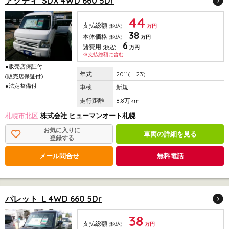
アクティ SDX 4WD 660 5Dr
44
支払総額
(税込)
万円
38
本体価格
(税込)
万円
6
諸費用
(税込)
万円
※支払総額に含む
●販売店保証付
2011(H.23)
(販売店保証付)
●法定整備付
新規
8.8万km
札幌市北区
株式会社 ヒューマンオート札幌
お気に入りに
車両の詳細を見る
登録する
メール問合せ
無料電話
パレット L 4WD 660 5Dr
38
支払総額
(税込)
万円