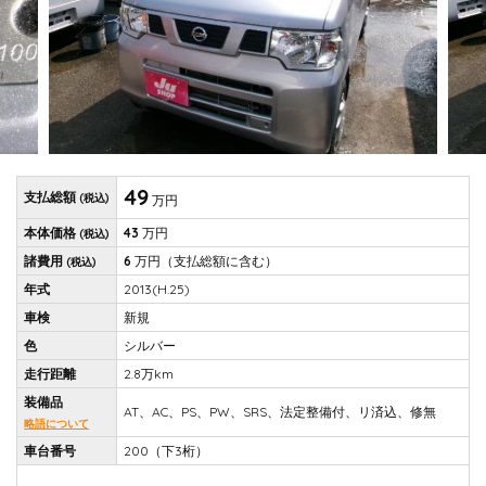
49
支払総額
(税込)
万円
本体価格
43
万円
(税込)
諸費用
6
万円
（支払総額に含む）
(税込)
年式
2013(H.25)
車検
新規
色
シルバー
走行距離
2.8万km
装備品
AT、AC、PS、PW、SRS、法定整備付、リ済込、修無
略語について
車台番号
200（下3桁）