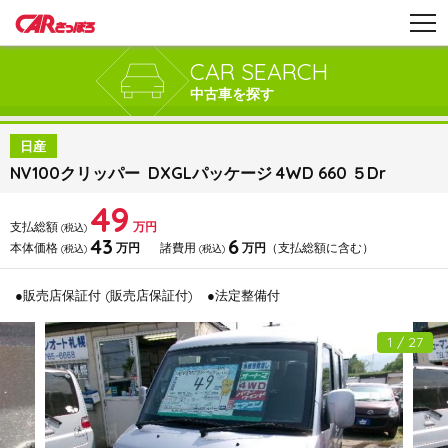
CAR SEARCH
中古車を探す
日産
NV100クリッパー DXGLパッケージ 4WD 660 ５Dr
49
支払総額
万円
(税込)
43
6
本体価格
万円
諸費用
万円
（支払総額に含む）
(税込)
(税込)
●販売店保証付 (販売店保証付)
●法定整備付
1 / 27