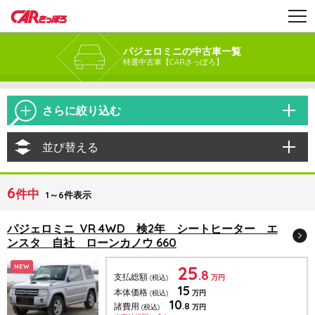
パジェロミニの中古車一覧
特選中古車【CARさっぽろ】
さらに絞り込む
並び替える
6
件中
1～6件表示
パジェロミニ VR 4WD 検2年 シートヒーター エ
ンスタ 自社 ローンカノウ 660
25
NEW
.8
支払総額
(税込)
万円
15
本体価格
(税込)
万円
10
.8
諸費用
(税込)
万円