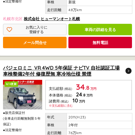
●法定整備付
新規
4.8万km
札幌市北区
株式会社 ヒューマンオート札幌
お気に入りに
車両の詳細を見る
登録する
メール問合せ
無料電話
パジェロミニ VR 4WD 5年保証 ナビTV 自社認証工場
車検整備2年付 修復歴無 寒冷地仕様 禁煙
34
8/4更新
.8
支払総額
(税込)
万円
24
.8
本体価格
(税込)
万円
10
諸費用
(税込)
万円
※支払総額に含む
●販売店保証付
2011(H.23)
(全車走行距離無制限５年
保証)
2年付
●法定整備付
7.6万km