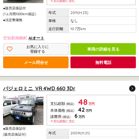
※支払総額に含む
●販売店保証付
2011(H.23)
(1ヵ月間1000km保証)
●法定整備無
なし
10.7万km
空知郡南幌町
AIオート
お気に入りに
車両の詳細を見る
登録する
メール問合せ
無料電話
パジェロミニ VR 4WD 660 3Dr
48
支払総額
(税込)
万円
42
本体価格
(税込)
万円
6
諸費用
(税込)
万円
※支払総額に含む
●販売店保証付
2009(H.21)
(販売店保証付)