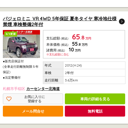
パジェロミニ VR 4WD 5年保証 夏冬タイヤ 寒冷地仕様
禁煙 車検整備2年付
65
8/4更新
.8
支払総額
(税込)
万円
55
.8
本体価格
(税込)
万円
10
諸費用
(税込)
万円
※支払総額に含む
●販売店保証付
2012(H.24)
(全車走行距離無制限５年
保証)
2年付
●法定整備付
3.6万km
札幌市手稲区
カーセンター北海道
お気に入りに
車両の詳細を見る
登録する
メール問合せ
無料電話