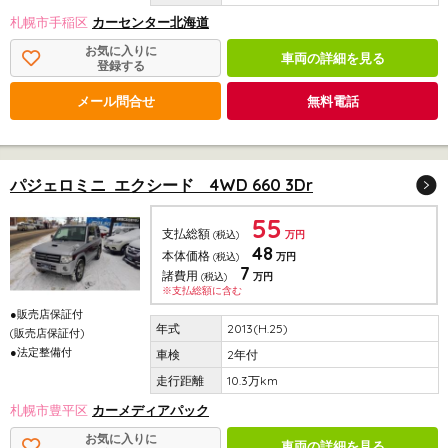
札幌市手稲区
カーセンター北海道
お気に入りに
車両の詳細を見る
登録する
メール問合せ
無料電話
パジェロミニ エクシード 4WD 660 3Dr
55
支払総額
(税込)
万円
48
本体価格
(税込)
万円
7
諸費用
(税込)
万円
※支払総額に含む
●販売店保証付
2013(H.25)
(販売店保証付)
●法定整備付
2年付
10.3万km
札幌市豊平区
カーメディアパック
お気に入りに
車両の詳細を見る