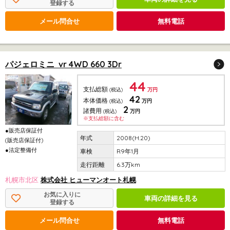
登録する
メール問合せ
無料電話
パジェロミニ vr 4WD 660 3Dr
44
支払総額
(税込)
万円
42
本体価格
(税込)
万円
2
諸費用
(税込)
万円
※支払総額に含む
●販売店保証付
2008(H.20)
(販売店保証付)
●法定整備付
R9年1月
6.3万km
札幌市北区
株式会社 ヒューマンオート札幌
お気に入りに
車両の詳細を見る
登録する
メール問合せ
無料電話