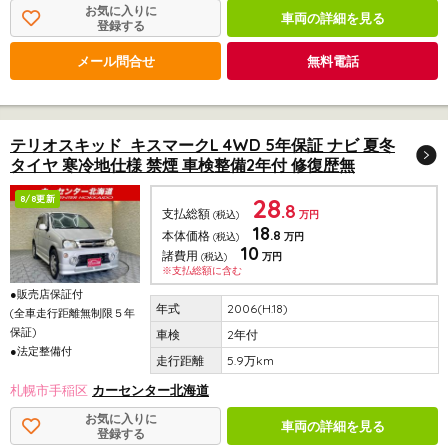
お気に入りに
車両の詳細を見る
登録する
メール問合せ
無料電話
テリオスキッド キスマークL 4WD 5年保証 ナビ 夏冬
タイヤ 寒冷地仕様 禁煙 車検整備2年付 修復歴無
28
8/8更新
.8
支払総額
(税込)
万円
18
.8
本体価格
(税込)
万円
10
諸費用
(税込)
万円
※支払総額に含む
●販売店保証付
2006(H.18)
(全車走行距離無制限５年
保証)
2年付
●法定整備付
5.9万km
札幌市手稲区
カーセンター北海道
お気に入りに
車両の詳細を見る
登録する