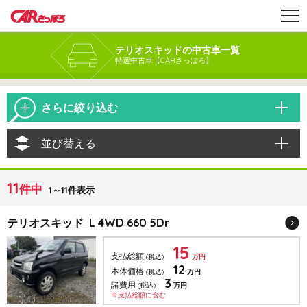
テリオスキッドの中古車一覧
特選中古車【CARさっぽろ】
さらに絞り込む
並び替える
11
件中
1～11件表示
テリオスキッド L 4WD 660 5Dr
15
支払総額
(税込)
万円
12
本体価格
(税込)
万円
3
諸費用
(税込)
万円
※支払総額に含む