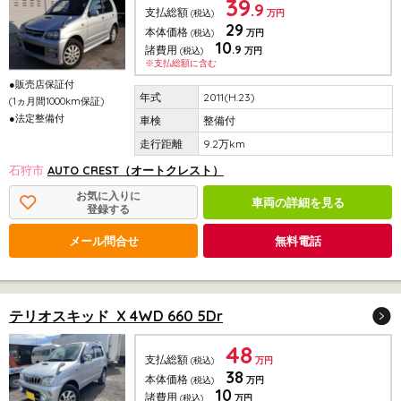
39
.9
支払総額
(税込)
万円
29
本体価格
(税込)
万円
10
.9
諸費用
(税込)
万円
※支払総額に含む
●販売店保証付
2011(H.23)
(1ヵ月間1000km保証)
●法定整備付
整備付
9.2万km
石狩市
AUTO CREST（オートクレスト）
お気に入りに
車両の詳細を見る
登録する
メール問合せ
無料電話
テリオスキッド X 4WD 660 5Dr
48
支払総額
(税込)
万円
38
本体価格
(税込)
万円
10
諸費用
(税込)
万円