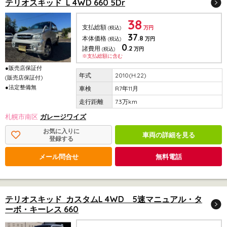
テリオスキッド L 4WD 660 5Dr
38
支払総額
(税込)
万円
37
.8
本体価格
(税込)
万円
0
.2
諸費用
(税込)
万円
※支払総額に含む
●販売店保証付
2010(H.22)
(販売店保証付)
●法定整備無
R7年11月
7.3万km
札幌市南区
ガレージワイズ
お気に入りに
車両の詳細を見る
登録する
メール問合せ
無料電話
テリオスキッド カスタムL 4WD 5速マニュアル・タ
ーボ・キーレス 660