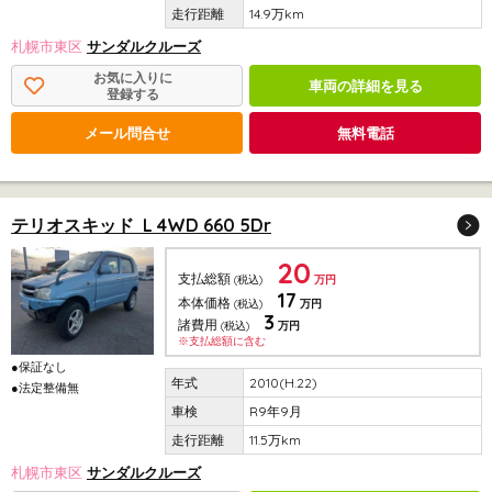
14.9万km
札幌市東区
サンダルクルーズ
お気に入りに
車両の詳細を見る
登録する
メール問合せ
無料電話
テリオスキッド L 4WD 660 5Dr
20
支払総額
(税込)
万円
17
本体価格
(税込)
万円
3
諸費用
(税込)
万円
※支払総額に含む
●保証なし
2010(H.22)
●法定整備無
R9年9月
11.5万km
札幌市東区
サンダルクルーズ