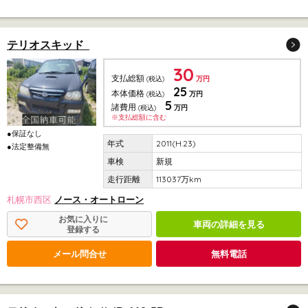
テリオスキッド
30
支払総額
(税込)
万円
25
本体価格
(税込)
万円
5
諸費用
(税込)
万円
※支払総額に含む
●保証なし
2011(H.23)
●法定整備無
新規
113037万km
札幌市西区
ノース・オートローン
お気に入りに
車両の詳細を見る
登録する
メール問合せ
無料電話