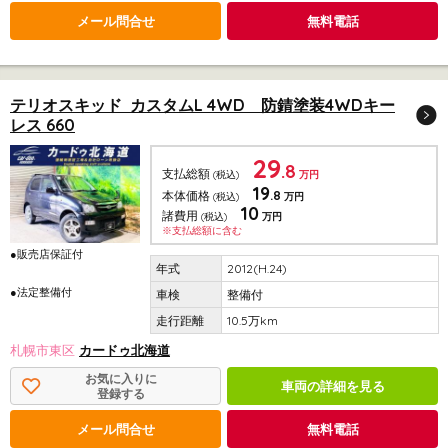
メール問合せ
無料電話
テリオスキッド カスタムL 4WD 防錆塗装4WDキー
レス 660
29
.8
支払総額
(税込)
万円
19
.8
本体価格
(税込)
万円
10
諸費用
(税込)
万円
※支払総額に含む
●販売店保証付
2012(H.24)
●法定整備付
整備付
10.5万km
札幌市東区
カードゥ北海道
お気に入りに
車両の詳細を見る
登録する
メール問合せ
無料電話