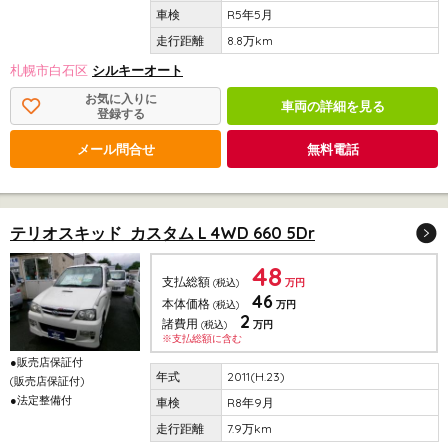
R5年5月
8.8万km
札幌市白石区
シルキーオート
お気に入りに
車両の詳細を見る
登録する
メール問合せ
無料電話
テリオスキッド カスタム L 4WD 660 5Dr
48
支払総額
(税込)
万円
46
本体価格
(税込)
万円
2
諸費用
(税込)
万円
※支払総額に含む
●販売店保証付
2011(H.23)
(販売店保証付)
●法定整備付
R8年9月
7.9万km