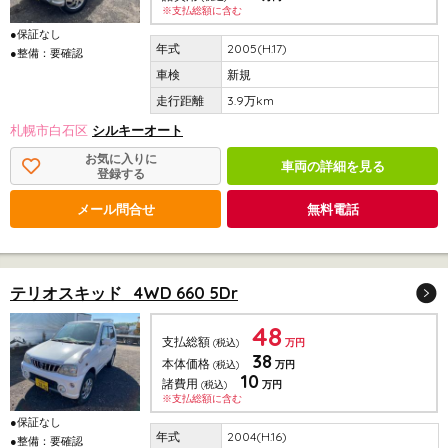
※支払総額に含む
●保証なし
2005(H.17)
●整備：要確認
新規
3.9万km
札幌市白石区
シルキーオート
お気に入りに
車両の詳細を見る
登録する
メール問合せ
無料電話
テリオスキッド 4WD 660 5Dr
48
支払総額
(税込)
万円
38
本体価格
(税込)
万円
10
諸費用
(税込)
万円
※支払総額に含む
●保証なし
2004(H.16)
●整備：要確認