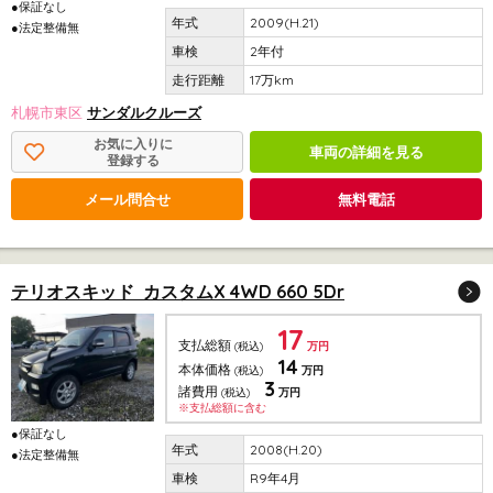
●保証なし
2009(H.21)
●法定整備無
2年付
17万km
札幌市東区
サンダルクルーズ
お気に入りに
車両の詳細を見る
登録する
メール問合せ
無料電話
テリオスキッド カスタムX 4WD 660 5Dr
17
支払総額
(税込)
万円
14
本体価格
(税込)
万円
3
諸費用
(税込)
万円
※支払総額に含む
●保証なし
2008(H.20)
●法定整備無
R9年4月