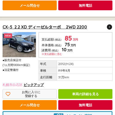
メール問合せ
無料電話
CX-5 2.2 XD ディーゼルターボ 2WD 2200
85
NEW
支払総額
(税込)
万円
75
本体価格
(税込)
万円
10
諸費用
(税込)
万円
※支払総額に含む
●販売店保証付
2012(H.24)
(1ヵ月間1000km保証)
●法定整備付
R9年8月
3.1万km
札幌市白石区
ピックアップ
お気に入りに
車両の詳細を見る
登録する
メール問合せ
無料電話