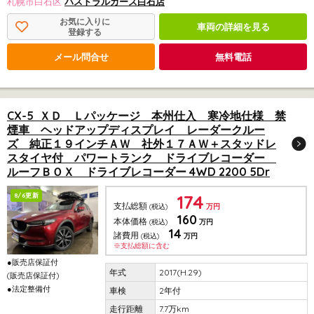
札幌市白石区
パストラルカーズ白石店
お気に入りに
車両の詳細を見る
登録する
メール問合せ
無料電話
CX-5 ＸＤ Ｌパッケージ 本州仕入 寒冷地仕様 禁
煙車 ヘッドアップディスプレイ レーダークルー
ズ 純正１９インチＡＷ 社外１７ＡＷ＋スタッドレ
スタイヤ付 パワートランク ドライブレコーダー
ルーフＢＯＸ ドライブレコーダー 4WD 2200 5Dr
174
8/6更新
支払総額
(税込)
万円
160
本体価格
(税込)
万円
14
諸費用
(税込)
万円
※支払総額に含む
●販売店保証付
2017(H.29)
(販売店保証付)
●法定整備付
2年付
7.7万km