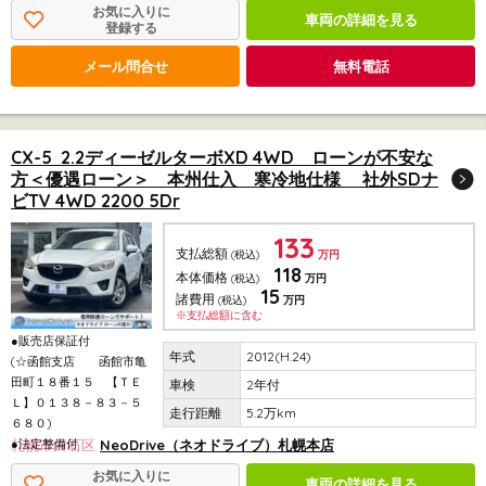
お気に入りに
車両の詳細を見る
登録する
メール問合せ
無料電話
CX-5 2.2ディーゼルターボXD 4WD ローンが不安な
方＜優遇ローン＞ 本州仕入 寒冷地仕様 社外SDナ
ビTV 4WD 2200 5Dr
133
支払総額
(税込)
万円
118
本体価格
(税込)
万円
15
諸費用
(税込)
万円
※支払総額に含む
●販売店保証付
2012(H.24)
(☆函館支店 函館市亀
田町１８番１５ 【ＴＥ
2年付
Ｌ】０１３８－８３－５
5.2万km
６８０)
●法定整備付
札幌市白石区
NeoDrive（ネオドライブ）札幌本店
お気に入りに
車両の詳細を見る