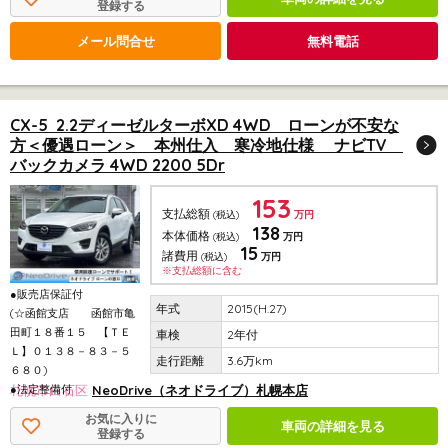
登録する
メール問合せ
無料電話
CX-5 2.2ディーゼルターボXD 4WD ローンが不安な
方＜優遇ローン＞ 本州仕入 寒冷地仕様 ナビTV
バックカメラ 4WD 2200 5Dr
153
支払総額
(税込)
万円
138
本体価格
(税込)
万円
15
諸費用
(税込)
万円
※支払総額に含む
●販売店保証付
2015(H.27)
(☆函館支店 函館市亀
田町１８番１５ 【ＴＥ
2年付
Ｌ】０１３８－８３－５
3.6万km
６８０)
●法定整備付
札幌市白石区
NeoDrive（ネオドライブ）札幌本店
お気に入りに
車両の詳細を見る
登録する