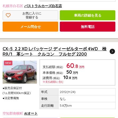
札幌市白石区
パストラルカーズ白石店
お気に入りに
車両の詳細を見る
登録する
メール問合せ
無料電話
CX-5 2.2 XD Lパッケージ ディーゼルターボ 4WD 検
R9/1 革シート クルコン フルセグ 2200
60
NEW
.8
支払総額
(税込)
万円
50
本体価格
(税込)
万円
10
.8
諸費用
(税込)
万円
※支払総額に含む
●販売店保証付
2012(H.24)
(1ヵ月間1000km保証)
●法定整備無
なし
5.8万km
空知郡南幌町
AIオート