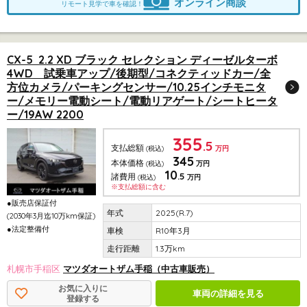
オンライン商談
リモート見学で車を確認！
CX-5 2.2 XD ブラック セレクション ディーゼルターボ
4WD 試乗車アップ/後期型/コネクティッドカー/全
方位カメラ/パーキングセンサー/10.25インチモニタ
ー/メモリー電動シート/電動リアゲート/シートヒータ
ー/19AW 2200
355
.5
支払総額
(税込)
万円
345
本体価格
(税込)
万円
10
.5
諸費用
(税込)
万円
※支払総額に含む
●販売店保証付
2025(R.7)
(2030年3月迄10万km保証)
●法定整備付
R10年3月
1.3万km
札幌市手稲区
マツダオートザム手稲（中古車販売）
お気に入りに
車両の詳細を見る
登録する