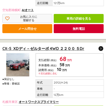
12.1万km
空知郡南幌町
AIオート
お気に入りに
車両の詳細を見る
登録する
メール問合せ
無料電話
CX-5 XDディ－ゼルターボ 4WD ２２００ ５Dr
68
支払総額
(税込)
万円
58
本体価格
(税込)
万円
10
諸費用
(税込)
万円
※支払総額に含む
●保証なし
2012(H.24)
●整備：要確認
-
12万km
札幌市東区
オートワークスプライマリー