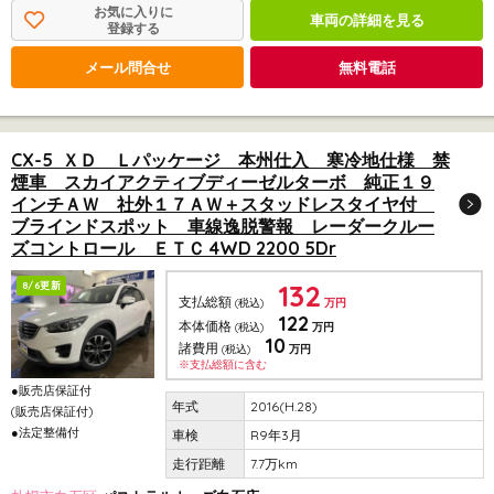
お気に入りに
車両の詳細を見る
登録する
メール問合せ
無料電話
CX-5 ＸＤ Ｌパッケージ 本州仕入 寒冷地仕様 禁
煙車 スカイアクティブディーゼルターボ 純正１９
インチＡＷ 社外１７ＡＷ＋スタッドレスタイヤ付
ブラインドスポット 車線逸脱警報 レーダークルー
ズコントロール ＥＴＣ 4WD 2200 5Dr
132
8/6更新
支払総額
(税込)
万円
122
本体価格
(税込)
万円
10
諸費用
(税込)
万円
※支払総額に含む
●販売店保証付
2016(H.28)
(販売店保証付)
●法定整備付
R9年3月
7.7万km