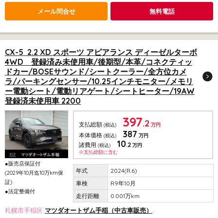
メール問合せ
無料電話
CX-5 2.2 XD スポーツ アピアランス ディーゼルターボ
4WD 登録済み未使用車/後期型/本革/コネクティッ
ドカー/BOSEサウンド/シートクーラー/全方位カメ
ラ/パーキングセンサー/10.25インチモニター/メモリ
ー電動シート/電動リアゲート/シートヒーター/19AW
登録済未使用車 2200
397
.2
支払総額
(税込)
万円
387
本体価格
(税込)
万円
10
.2
諸費用
(税込)
万円
※支払総額に含む
●販売店保証付
2024(R.6)
(2029年10月迄10万km保
証)
R9年10月
●法定整備付
0.001万km
札幌市手稲区
マツダオートザム手稲（中古車販売）