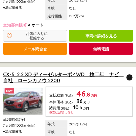
2012(H.24)
(1ヵ月間1000km保証)
●法定整備無
なし
12.2万km
空知郡南幌町
AIオート
お気に入りに
車両の詳細を見る
登録する
メール問合せ
無料電話
CX-5 2.2 XD ディーゼルターボ 4WD 検二年 ナビ
自社 ローンカノウ 2200
46
NEW
.8
支払総額
(税込)
万円
36
本体価格
(税込)
万円
10
.8
諸費用
(税込)
万円
※支払総額に含む
●販売店保証付
2012(H.24)
(1ヵ月間1000km保証)
●法定整備無
なし