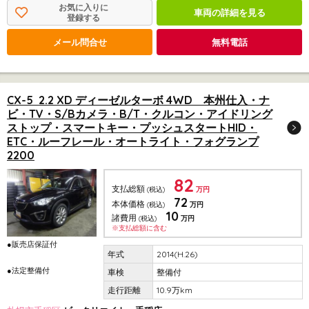
お気に入りに
車両の詳細を見る
登録する
メール問合せ
無料電話
CX-5 2.2 XD ディーゼルターボ 4WD 本州仕入・ナ
ビ・TV・S/Bカメラ・B/T・クルコン・アイドリング
ストップ・スマートキー・プッシュスタートHID・
ETC・ルーフレール・オートライト・フォグランプ
2200
82
支払総額
(税込)
万円
72
本体価格
(税込)
万円
10
諸費用
(税込)
万円
※支払総額に含む
●販売店保証付
2014(H.26)
●法定整備付
整備付
10.9万km