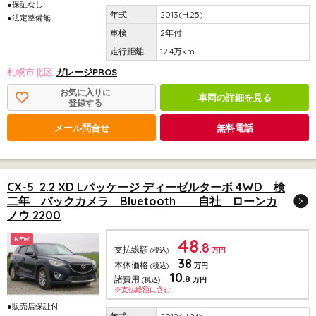
●保証なし
2013(H.25)
●法定整備無
2年付
12.4万km
札幌市北区
ガレージPROS
お気に入りに
車両の詳細を見る
登録する
メール問合せ
無料電話
CX-5 2.2 XD Lパッケージ ディーゼルターボ 4WD 検
二年 バックカメラ Bluetooth 自社 ローンカ
ノウ 2200
48
NEW
.8
支払総額
(税込)
万円
38
本体価格
(税込)
万円
10
.8
諸費用
(税込)
万円
※支払総額に含む
●販売店保証付