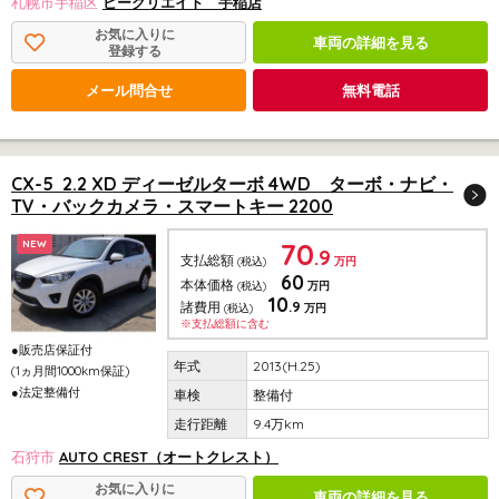
札幌市手稲区
ビークリエイト 手稲店
お気に入りに
車両の詳細を見る
登録する
メール問合せ
無料電話
CX-5 2.2 XD ディーゼルターボ 4WD ターボ・ナビ・
TV・バックカメラ・スマートキー 2200
70
NEW
.9
支払総額
(税込)
万円
60
本体価格
(税込)
万円
10
.9
諸費用
(税込)
万円
※支払総額に含む
●販売店保証付
2013(H.25)
(1ヵ月間1000km保証)
●法定整備付
整備付
9.4万km
石狩市
AUTO CREST（オートクレスト）
お気に入りに
車両の詳細を見る