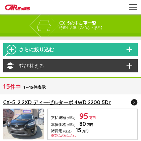
CX-5の中古車一覧
特選中古車【CARさっぽろ】
さらに絞り込む
並び替える
15
件中
1～15件表示
CX-5 2.2XD ディーゼルターボ 4WD 2200 5Dr
95
支払総額
(税込)
万円
80
本体価格
(税込)
万円
15
諸費用
(税込)
万円
※支払総額に含む