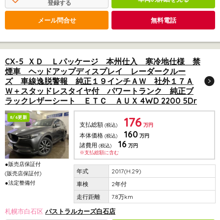
登録する
メール問合せ
無料電話
CX-5 ＸＤ Ｌパッケージ 本州仕入 寒冷地仕様 禁
煙車 ヘッドアップディスプレイ レーダークルー
ズ 車線逸脱警報 純正１９インチＡＷ 社外１７Ａ
Ｗ＋スタッドレスタイヤ付 パワートランク 純正ブ
ラックレザーシート ＥＴＣ ＡＵＸ 4WD 2200 5Dr
176
8/6更新
支払総額
(税込)
万円
160
本体価格
(税込)
万円
16
諸費用
(税込)
万円
※支払総額に含む
●販売店保証付
2017(H.29)
(販売店保証付)
●法定整備付
2年付
7.8万km
札幌市白石区
パストラルカーズ白石店