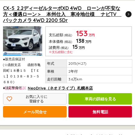
CX-5 2.2ディーゼルターボXD 4WD ローンが不安な
方＜優遇ローン＞ 本州仕入 寒冷地仕様 ナビTV
バックカメラ 4WD 2200 5Dr
153
支払総額
(税込)
万円
138
本体価格
(税込)
万円
15
諸費用
(税込)
万円
※支払総額に含む
●販売店保証付
2015(H.27)
(☆函館支店 函館市亀
田町１８番１５ 【ＴＥ
2年付
Ｌ】０１３８－８３－５
3.6万km
６８０)
●法定整備付
札幌市白石区
NeoDrive（ネオドライブ）札幌本店
お気に入りに
車両の詳細を見る
登録する
メール問合せ
無料電話