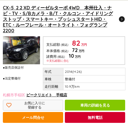
CX-5 2.2 XD ディーゼルターボ 4WD 本州仕入・ナ
ビ・TV・S/Bカメラ・B/T・クルコン・アイドリング
ストップ・スマートキー・プッシュスタートHID・
ETC・ルーフレール・オートライト・フォグランプ
2200
82
支払総額
(税込)
万円
72
本体価格
(税込)
万円
10
諸費用
(税込)
万円
※支払総額に含む
●販売店保証付
2014(H.26)
●法定整備付
整備付
10.9万km
札幌市手稲区
ビークリエイト 手稲店
お気に入りに
車両の詳細を見る
登録する
メール問合せ
無料電話