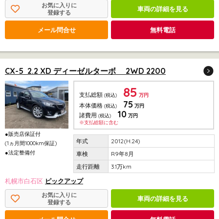
お気に入りに
車両の詳細を見る
登録する
メール問合せ
無料電話
CX-5 2.2 XD ディーゼルターボ 2WD 2200
85
支払総額
(税込)
万円
75
本体価格
(税込)
万円
10
諸費用
(税込)
万円
※支払総額に含む
●販売店保証付
2012(H.24)
(1ヵ月間1000km保証)
●法定整備付
R9年8月
3.1万km
札幌市白石区
ピックアップ
お気に入りに
車両の詳細を見る
登録する