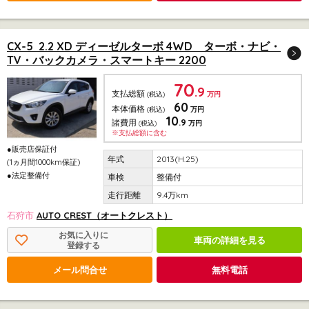
CX-5 2.2 XD ディーゼルターボ 4WD ターボ・ナビ・
TV・バックカメラ・スマートキー 2200
70
.9
支払総額
(税込)
万円
60
本体価格
(税込)
万円
10
.9
諸費用
(税込)
万円
※支払総額に含む
●販売店保証付
2013(H.25)
(1ヵ月間1000km保証)
●法定整備付
整備付
9.4万km
石狩市
AUTO CREST（オートクレスト）
お気に入りに
車両の詳細を見る
登録する
メール問合せ
無料電話