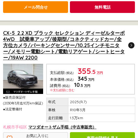
メール問合せ
無料電話
CX-5 2.2 XD ブラック セレクション ディーゼルターボ
4WD 試乗車アップ/後期型/コネクティッドカー/全
方位カメラ/パーキングセンサー/10.25インチモニタ
ー/メモリー電動シート/電動リアゲート/シートヒータ
ー/19AW 2200
355
.5
支払総額
(税込)
万円
345
本体価格
(税込)
万円
10
.5
諸費用
(税込)
万円
※支払総額に含む
●販売店保証付
2025(R.7)
(2030年3月迄10万km保証)
●法定整備付
R10年3月
1.3万km
札幌市手稲区
マツダオートザム手稲（中古車販売）
お気に入りに