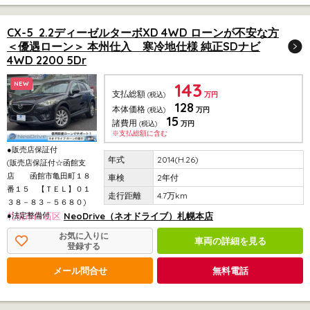
CX-5 2.2ディーゼルターボXD 4WD ローンが不安な方
＜優遇ローン＞ 本州仕入 寒冷地仕様 純正SDナビ
4WD 2200 5Dr
143
NEW
支払総額
(税込)
万円
128
本体価格
(税込)
万円
15
諸費用
(税込)
万円
※支払総額に含む
●販売店保証付
2014(H.26)
(販売店保証付☆函館支
店 函館市亀田町１８
2年付
番１５ 【ＴＥＬ】０１
4.7万km
３８－８３－５６８０)
●法定整備付
札幌市白石区
NeoDrive（ネオドライブ）札幌本店
お気に入りに
車両の詳細を見る
登録する
メール問合せ
無料電話