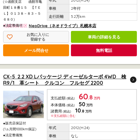
2012(H.24)
(☆函館支店 函館市亀
田町１８番１５ 【ＴＥ
2年付
Ｌ】０１３８－８３－５
5.2万km
６８０)
●法定整備付
札幌市白石区
NeoDrive（ネオドライブ）札幌本店
お気に入りに
車両の詳細を見る
登録する
メール問合せ
無料電話
CX-5 2.2 XD Lパッケージ ディーゼルターボ 4WD 検
R9/1 革シート クルコン フルセグ 2200
60
.8
支払総額
(税込)
万円
50
本体価格
(税込)
万円
10
.8
諸費用
(税込)
万円
※支払総額に含む
●販売店保証付
2012(H.24)
(1ヵ月間1000km保証)
●法定整備無
なし