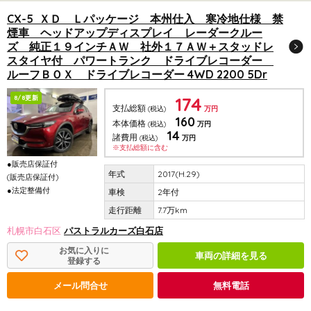
CX-5 ＸＤ Ｌパッケージ 本州仕入 寒冷地仕様 禁
煙車 ヘッドアップディスプレイ レーダークルー
ズ 純正１９インチＡＷ 社外１７ＡＷ＋スタッドレ
スタイヤ付 パワートランク ドライブレコーダー
ルーフＢＯＸ ドライブレコーダー 4WD 2200 5Dr
174
8/8更新
支払総額
(税込)
万円
160
本体価格
(税込)
万円
14
諸費用
(税込)
万円
※支払総額に含む
●販売店保証付
2017(H.29)
(販売店保証付)
●法定整備付
2年付
7.7万km
札幌市白石区
パストラルカーズ白石店
お気に入りに
車両の詳細を見る
登録する
メール問合せ
無料電話