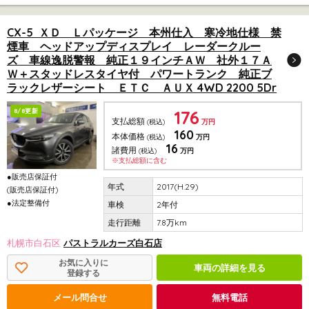
CX-5 ＸＤ Ｌパッケージ 本州仕入 寒冷地仕様 禁
煙車 ヘッドアップディスプレイ レーダークルー
ズ 車線逸脱警報 純正１９インチＡＷ 社外１７Ａ
Ｗ＋スタッドレスタイヤ付 パワートランク 純正ブ
ラックレザーシート ＥＴＣ ＡＵＸ 4WD 2200 5Dr
176
8/8更新
支払総額
(税込)
万円
160
本体価格
(税込)
万円
16
諸費用
(税込)
万円
※支払総額に含む
●販売店保証付
2017(H.29)
(販売店保証付)
●法定整備付
2年付
7.8万km
札幌市白石区
パストラルカーズ白石店
お気に入りに
車両の詳細を見る
登録する
メール問合せ
無料電話