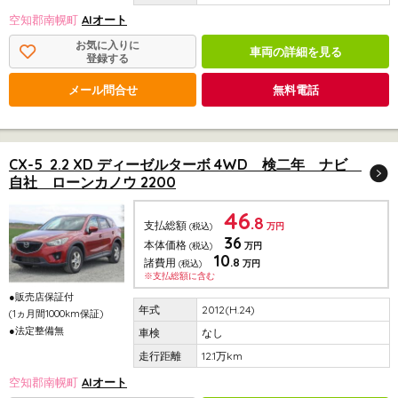
空知郡南幌町
AIオート
お気に入りに
車両の詳細を見る
登録する
メール問合せ
無料電話
CX-5 2.2 XD ディーゼルターボ 4WD 検二年 ナビ
自社 ローンカノウ 2200
46
.8
支払総額
(税込)
万円
36
本体価格
(税込)
万円
10
.8
諸費用
(税込)
万円
※支払総額に含む
●販売店保証付
2012(H.24)
(1ヵ月間1000km保証)
●法定整備無
なし
12.1万km
空知郡南幌町
AIオート