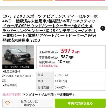
CX-5 2.2 XD スポーツ アピアランス ディーゼルターボ
4WD 登録済み未使用車/後期型/本革/コネクティッ
ドカー/BOSEサウンド/シートクーラー/全方位カメ
ラ/パーキングセンサー/10.25インチモニター/メモリ
ー電動シート/電動リアゲート/シートヒーター/19AW
登録済未使用車 2200
397
.2
支払総額
(税込)
万円
387
本体価格
(税込)
万円
10
.2
諸費用
(税込)
万円
※支払総額に含む
●販売店保証付
2024(R.6)
(2029年10月迄10万km保
証)
R9年10月
●法定整備付
0.001万km
札幌市手稲区
マツダオートザム手稲（中古車販売）
お気に入りに
車両の詳細を見る
登録する