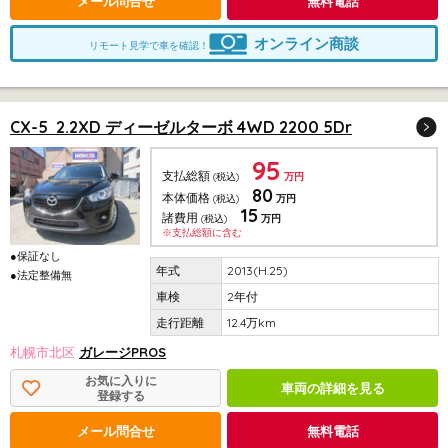
メール問合せ
無料電話
オンライン商談
リモート見学で車を確認！
CX-5 2.2XD ディーゼルターボ 4WD 2200 5Dr
95
支払総額
(税込)
万円
80
本体価格
(税込)
万円
15
諸費用
(税込)
万円
※支払総額に含む
●保証なし
2013(H.25)
●法定整備無
2年付
12.4万km
札幌市北区
ガレージPROS
お気に入りに
車両の詳細を見る
登録する
メール問合せ
無料電話