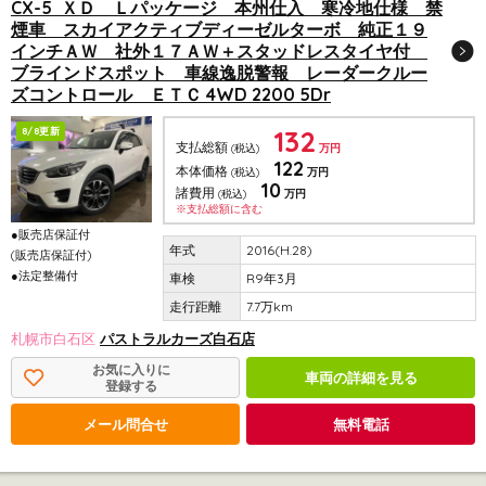
CX-5 ＸＤ Ｌパッケージ 本州仕入 寒冷地仕様 禁
煙車 スカイアクティブディーゼルターボ 純正１９
インチＡＷ 社外１７ＡＷ＋スタッドレスタイヤ付
ブラインドスポット 車線逸脱警報 レーダークルー
ズコントロール ＥＴＣ 4WD 2200 5Dr
132
8/8更新
支払総額
(税込)
万円
122
本体価格
(税込)
万円
10
諸費用
(税込)
万円
※支払総額に含む
●販売店保証付
2016(H.28)
(販売店保証付)
●法定整備付
R9年3月
7.7万km
札幌市白石区
パストラルカーズ白石店
お気に入りに
車両の詳細を見る
登録する
メール問合せ
無料電話