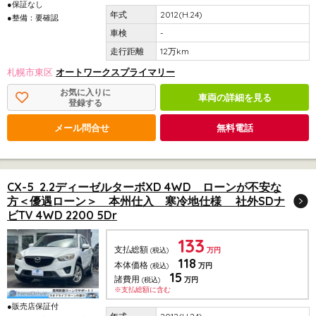
●保証なし
2012(H.24)
●整備：要確認
-
12万km
札幌市東区
オートワークスプライマリー
お気に入りに
車両の詳細を見る
登録する
メール問合せ
無料電話
CX-5 2.2ディーゼルターボXD 4WD ローンが不安な
方＜優遇ローン＞ 本州仕入 寒冷地仕様 社外SDナ
ビTV 4WD 2200 5Dr
133
支払総額
(税込)
万円
118
本体価格
(税込)
万円
15
諸費用
(税込)
万円
※支払総額に含む
●販売店保証付