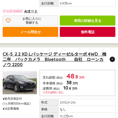
5.8万km
空知郡南幌町
AIオート
お気に入りに
車両の詳細を見る
登録する
メール問合せ
無料電話
CX-5 2.2 XD Lパッケージ ディーゼルターボ 4WD 検
二年 バックカメラ Bluetooth 自社 ローンカ
ノウ 2200
48
.8
支払総額
(税込)
万円
38
本体価格
(税込)
万円
10
.8
諸費用
(税込)
万円
※支払総額に含む
●販売店保証付
2012(H.24)
(1ヵ月間1000km保証)
●法定整備無
なし
12.2万km