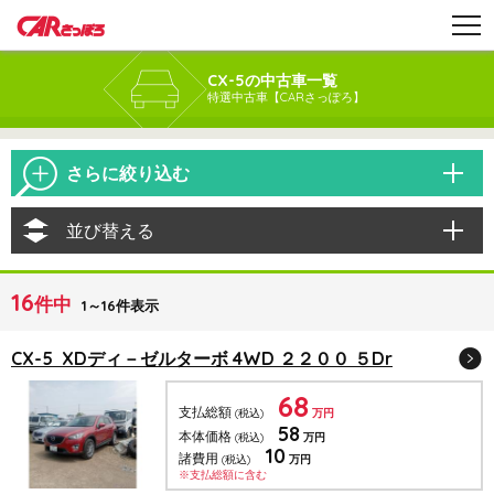
CX-5の中古車一覧
特選中古車【CARさっぽろ】
さらに絞り込む
並び替える
16
件中
1～16件表示
CX-5 XDディ－ゼルターボ 4WD ２２００ ５Dr
68
支払総額
(税込)
万円
58
本体価格
(税込)
万円
10
諸費用
(税込)
万円
※支払総額に含む