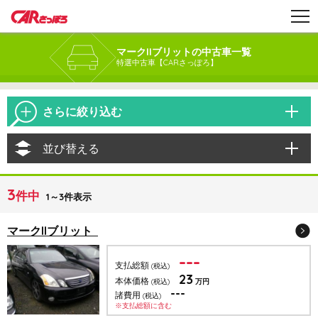
マークIIブリットの中古車一覧
特選中古車【CARさっぽろ】
さらに絞り込む
並び替える
3
件中
1～3件表示
マークIIブリット
---
支払総額
(税込)
23
本体価格
(税込)
万円
---
諸費用
(税込)
※支払総額に含む