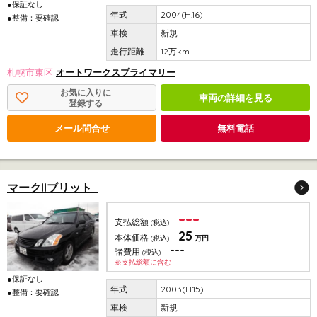
●保証なし
2004(H.16)
●整備：要確認
新規
12万km
札幌市東区
オートワークスプライマリー
お気に入りに
車両の詳細を見る
登録する
メール問合せ
無料電話
マークIIブリット
---
支払総額
(税込)
25
本体価格
(税込)
万円
---
諸費用
(税込)
※支払総額に含む
●保証なし
2003(H.15)
●整備：要確認
新規