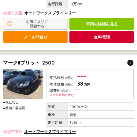
10万km
札幌市東区
オートワークスプライマリー
お気に入りに
車両の詳細を見る
登録する
メール問合せ
無料電話
マークIIブリット 2500
---
支払総額
(税込)
38
本体価格
(税込)
万円
---
諸費用
(税込)
※支払総額に含む
●保証なし
2000(H.12)
●整備：要確認
新規
8万km
札幌市東区
オートワークスプライマリー