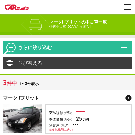
マークIIブリットの中古車一覧
特選中古車【CARさっぽろ】
さらに絞り込む
並び替える
3
件中
1～3件表示
マークIIブリット
---
支払総額
(税込)
25
本体価格
(税込)
万円
---
諸費用
(税込)
※支払総額に含む