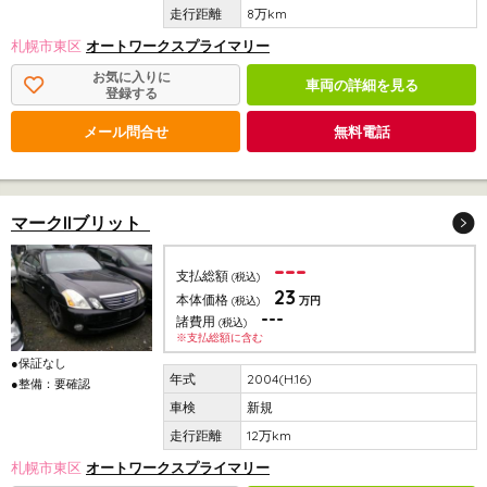
8万km
札幌市東区
オートワークスプライマリー
お気に入りに
車両の詳細を見る
登録する
メール問合せ
無料電話
マークIIブリット
---
支払総額
(税込)
23
本体価格
(税込)
万円
---
諸費用
(税込)
※支払総額に含む
●保証なし
2004(H.16)
●整備：要確認
新規
12万km
札幌市東区
オートワークスプライマリー