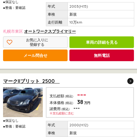
●保証なし
2003(H.15)
●整備：要確認
新規
10万km
札幌市東区
オートワークスプライマリー
お気に入りに
車両の詳細を見る
登録する
メール問合せ
無料電話
マークIIブリット 2500
---
支払総額
(税込)
38
本体価格
(税込)
万円
---
諸費用
(税込)
※支払総額に含む
●保証なし
2000(H.12)
●整備：要確認
新規