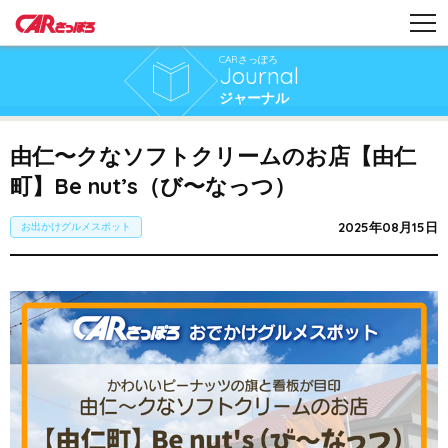
CARさっぽろ
Journal
ジャーナル
由仁〜クなソフトクリームのお店【由仁
町】Be nut’s（び〜なっつ）
2025年08月15日
お出かけグルメスポット