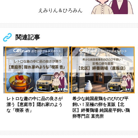
えみりん＆ひろみん
関連記事
レトロな趣の中に品の良さが
希少な純国産鶏をのびのび平
漂う【恵庭市】隠れ家のよう
飼い！至極の卵を直販【北
な「喫茶 杏」
区】絆養鶏場 純国産平飼い鶏
卵専門店 直売所