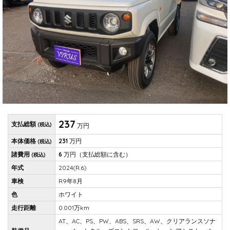
237
支払総額
(税込)
万円
本体価格
231
万円
(税込)
諸費用
6
万円
（支払総額に含む）
(税込)
年式
2024(R.6)
車検
R9年8月
色
ホワイト
走行距離
0.001万km
AT、AC、PS、PW、ABS、SRS、AW、クリアランスソナ