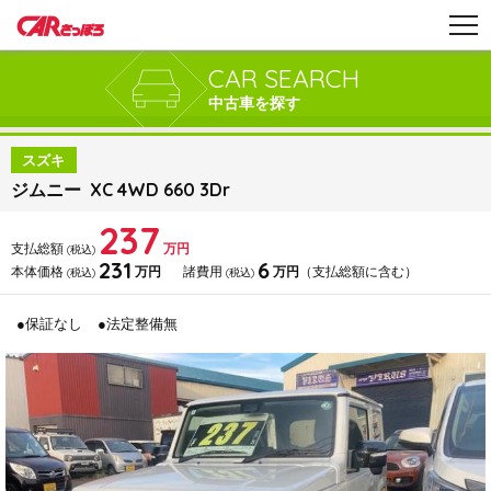
CAR SEARCH
中古車を探す
スズキ
ジムニー XC 4WD 660 3Dr
237
支払総額
万円
(税込)
231
6
本体価格
万円
諸費用
万円
（支払総額に含む）
(税込)
(税込)
●保証なし
●法定整備無